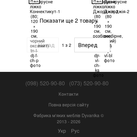
Показати ще 2 товару
Назад
Вперед
1
з 2
(098) 520-90-80
(073) 520-90-80
Контакти
Повна версія сайту
Фабрика м'яких меблів Dyvanika ©
2013 - 2026
Укр
Рус