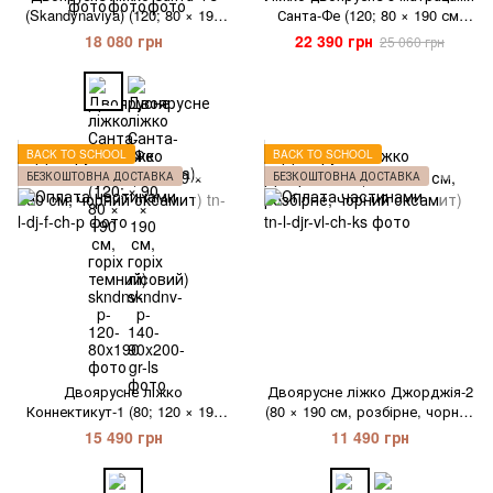
(Skandynaviya) (120; 80 × 190
Санта-Фе (120; 80 × 190 см,
см, горіх темний)
Bonnel, дерев'яний масив,
18 080 грн
22 390 грн
25 060 грн
горіх темний)
BACK TO SCHOOL
BACK TO SCHOOL
БЕЗКОШТОВНА ДОСТАВКА
БЕЗКОШТОВНА ДОСТАВКА
Двоярусне ліжко
Двоярусне ліжко Джорджія-2
Коннектикут-1 (80; 120 × 190
(80 × 190 см, розбірне, чорний
см, чорний оксамит)
оксамит)
15 490 грн
11 490 грн