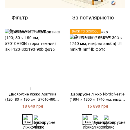
Фільтр
За популярністю
BACK TO SCHOOL
1
Двоярусне ліжко Арктика
Двоярусне ліжко NordicNestle
(120; 80 × 190 см, S7010R90B і
(1964 × 1300 × 1740 мм, німфея
горіх темний)
альба)
18 640 грн
15 890 грн