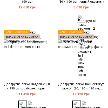
190 см)
(80 × 190 см, чорний оксамит)
12 650 грн
8 690 грн
BACK TO SCHOOL
BACK TO SCHOOL
БЕЗКОШТОВНА ДОСТАВКА
БЕЗКОШТОВНА ДОСТАВКА
Двоярусне ліжко Хадсон-2 (80
Двоярусне ліжко Коннектикут
× 190 см, розбірне, чорний
люкс-1 (80; 120 × 190 см,
оксамит)
чорний оксамит)
11 490 грн
17 190 грн