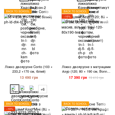
BACK TO SCHOOL
BACK TO SCHOOL
−10%
Ліжко двоярусне Conto (103 ×
Ліжко двоярусне з матрацами
233,2 ×170 см, білий)
Азур (120; 80 × 190 см, Bonnel,
дерев'яний масив, вільха)
13 490 грн
17 390 грн
19 410 грн
+6
BACK TO SCHOOL
BACK TO SCHOOL
−10%