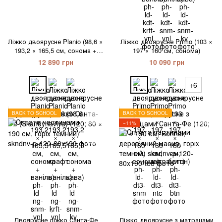
Ліжко двоярусне Planio (98,6 ×
Ліжко двоярусне Primo (103 ×
193,2 × 165,5 см, сонома +
197 × 160 см, сонома)
ваніль)
12 890 грн
10 090 грн
+6
BACK TO SCHOOL
BACK TO SCHOOL
−11%
1
Двоярусне ліжко Санта-Фе
Ліжко двоярусне з матрацами