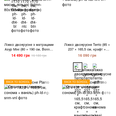
Ліжко двоярусне з матрацами
Ліжко двоярусне Terrio (85 ×
Азур Міні (80 × 190 см, Bonnel,
237 × 165,5 см, крафт +
дерев'яний масив, вільха)
ваніль)
14 490 грн
16 090 грн
16 180 грн
BACK TO SCHOOL
BACK TO SCHOOL