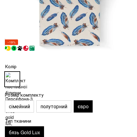
−19%
Колір
Розмір комплекту
сімейний
полуторний
євро
Тип тканини
бязь Gold Lux