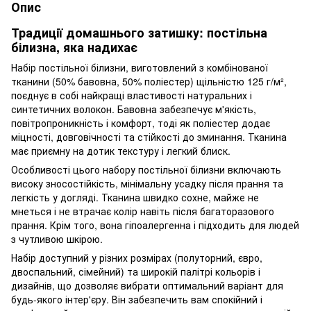
Опис
Традиції домашнього затишку: постільна
білизна, яка надихає
Набір постільної білизни, виготовлений з комбінованої
тканини (50% бавовна, 50% поліестер) щільністю 125 г/м²,
поєднує в собі найкращі властивості натуральних і
синтетичних волокон. Бавовна забезпечує м'якість,
повітропроникність і комфорт, тоді як поліестер додає
міцності, довговічності та стійкості до зминання. Тканина
має приємну на дотик текстуру і легкий блиск.
Особливості цього набору постільної білизни включають
високу зносостійкість, мінімальну усадку після прання та
легкість у догляді. Тканина швидко сохне, майже не
мнеться і не втрачає колір навіть після багаторазового
прання. Крім того, вона гіпоалергенна і підходить для людей
з чутливою шкірою.
Набір доступний у різних розмірах (полуторний, євро,
двоспальний, сімейний) та широкій палітрі кольорів і
дизайнів, що дозволяє вибрати оптимальний варіант для
будь-якого інтер'єру. Він забезпечить вам спокійний і