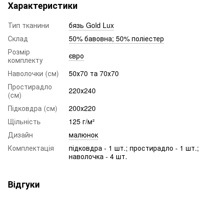
Характеристики
Тип тканини
бязь Gold Lux
Склад
50% бавовна; 50% поліестер
Розмір
євро
комплекту
Наволочки (см)
50х70 та 70х70
Простирадло
220х240
(см)
Підковдра (см)
200х220
Щільність
125 г/м²
Дизайн
малюнок
Комплектація
підковдра - 1 шт.; простирадло - 1 шт.;
наволочка - 4 шт.
Відгуки