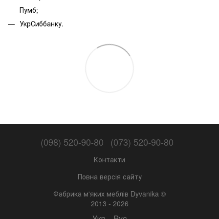
Пумб;
УкрСиббанку.
(098) 520-90-80
(073) 520-90-80
Контакти
Повна версія сайту
Фабрика м'яких меблів Dyvanika ©
2013 - 2026
Укр
Рус