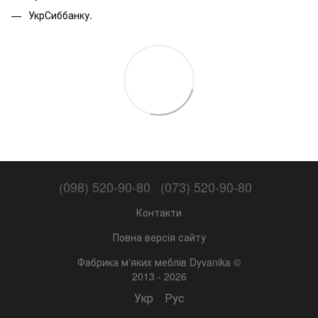
УкрСиббанку.
(098) 520-90-80
(073) 520-90-80
Контакти
Повна версія сайту
Фабрика м'яких меблів Dyvanika ©
2013 - 2026
Укр
Рус