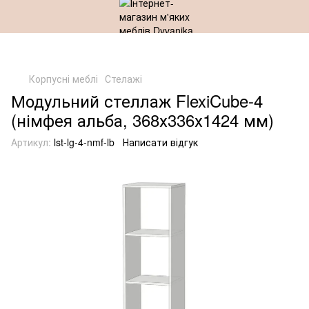
Корпусні меблі
Стелажі
Модульний стеллаж FlexiCube-4
(німфея альба, 368х336х1424 мм)
Артикул:
lst-lg-4-nmf-lb
Написати відгук