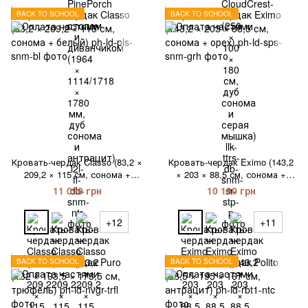
BACK TO SCHOOL
BACK TO SCHOOL
Кровать-чердак Classo (83,2 ×
Кровать-чердак Eximo (143,2
209,2 × 115 см, сонома +
× 203 × 88,5 см, сонома +
белый)
орех)
11 090 грн
10 190 грн
+12
+11
BACK TO SCHOOL
BACK TO SCHOOL