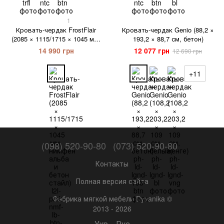
1
Кровать-чердак FrostFlair
Кровать-чердак Genio (88,2 ×
(2085 × 1115/1715 × 1045 мм,
193,2 × 88,7 см, бетон)
нимфея альба и бетон стайл)
14 990 грн
12 077 грн
12 690 грн
+11
(098) 520-90-80
(073) 520-90-80
Контакты
Полная версия сайта
Фабрика мягкой мебели Dyvanika ©
2013 - 2026
Укр
Рус