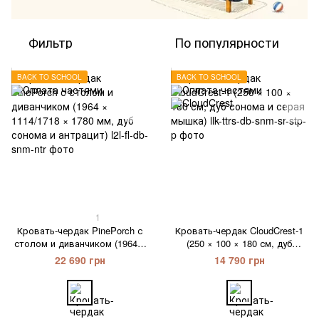
Фильтр
По популярности
BACK TO SCHOOL
BACK TO SCHOOL
1
Кровать-чердак PinePorch с
Кровать-чердак CloudCrest-1
столом и диванчиком (1964 ×
(250 × 100 × 180 см, дуб
1114/1718 × 1780 мм, дуб
сонома и серая мышка)
22 690 грн
14 790 грн
сонома и антрацит)