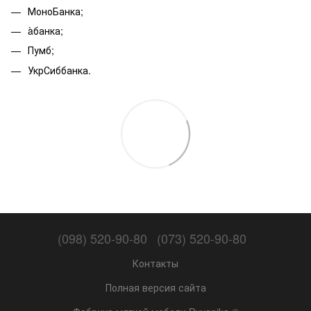
МоноБанка;
àбанка;
Пумб;
УкрСиббанка.
(098) 520-90-80
(073) 520-90-80
Контакты
Полная версия сайта