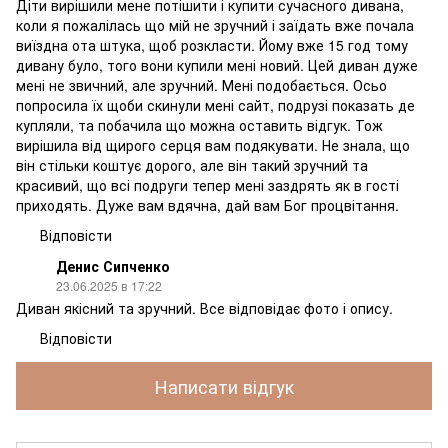
Діти вирішили мене потішити і купити сучасного дивана,
коли я пожалілась що мій не зручний і заїдать вже почала
виїздна ота штука, щоб розкласти. Йому вже 15 год тому
дивану було, того вони купили мені новий. Цей диван дуже
мені не звичний, але зручний. Мені подобається. Осьо
попросила їх щоби скинули мені сайт, подрузі показать де
купляли, та побачила що можна оставить відгук. Тож
вирішила від щирого серця вам подякувати. Не знала, що
він стільки коштує дорого, але він такий зручний та
красивий, що всі подруги тепер мені заздрять як в гості
приходять. Дуже вам вдячна, дай вам Бог процвітання.
Відповісти
Денис Сипченко
23.06.2025 в 17:22
Диван якісний та зручний. Все відповідає фото і опису.
Відповісти
Написати відгук