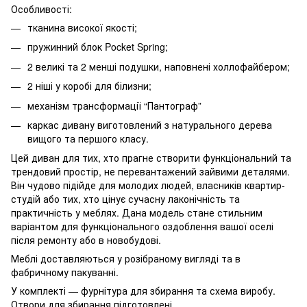
Особливості:
тканина високої якості;
пружинний блок Pocket Spring;
2 великі та 2 менші подушки, наповнені холлофайбером;
2 ніші у коробі для білизни;
механізм трансформації “Пантограф”
каркас дивану виготовлений з натурального дерева
вищого та першого класу.
Цей диван для тих, хто прагне створити функціональний та
трендовий простір, не перевантажений зайвими деталями.
Він чудово підійде для молодих людей, власників квартир-
студій або тих, хто цінує сучасну лаконічність та
практичність у меблях. Дана модель стане стильним
варіантом для функціонального оздоблення вашої оселі
після ремонту або в новобудові.
Меблі доставляються у розібраному вигляді та в
фабричному пакуванні.
У комплекті — фурнітура для збирання та схема виробу.
Отвори для збирання підготовлені.