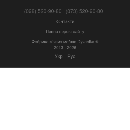
(098) 520-90-80
(073) 520-90-80
Контакти
Повна версія сайту
Фабрика м'яких меблів Dyvanika ©
2013 - 2026
Укр
Рус