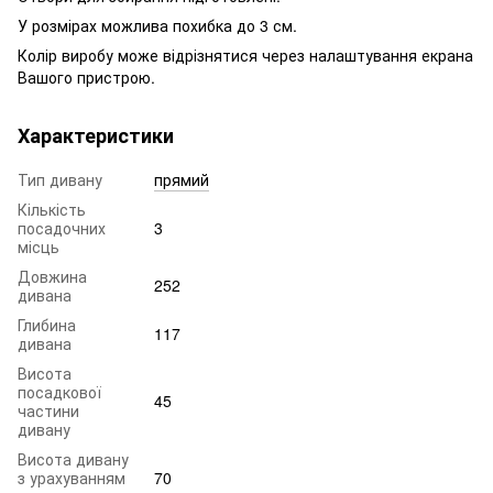
У розмірах можлива похибка до 3 см.
Колір виробу може відрізнятися через налаштування екрана
Вашого пристрою.
Характеристики
Тип дивану
прямий
Кількість
посадочних
3
місць
Довжина
252
дивана
Глибина
117
дивана
Висота
посадкової
45
частини
дивану
Висота дивану
з урахуванням
70