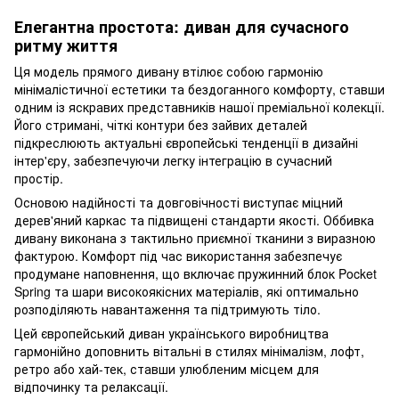
Елегантна простота: диван для сучасного
ритму життя
Ця модель прямого дивану втілює собою гармонію
мінімалістичної естетики та бездоганного комфорту, ставши
одним із яскравих представників нашої преміальної колекції.
Його стримані, чіткі контури без зайвих деталей
підкреслюють актуальні європейські тенденції в дизайні
інтер'єру, забезпечуючи легку інтеграцію в сучасний
простір.
Основою надійності та довговічності виступає міцний
дерев'яний каркас та підвищені стандарти якості. Оббивка
дивану виконана з тактильно приємної тканини з виразною
фактурою. Комфорт під час використання забезпечує
продумане наповнення, що включає пружинний блок Pocket
Spring та шари високоякісних матеріалів, які оптимально
розподіляють навантаження та підтримують тіло.
Цей європейський диван українського виробництва
гармонійно доповнить вітальні в стилях мінімалізм, лофт,
ретро або хай-тек, ставши улюбленим місцем для
відпочинку та релаксації.