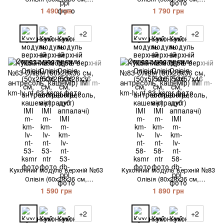
антресоль, кашемір) IMI
антресоль, кашемір) IMI
1 490 грн
1 790 грн
+2
+2
Кухонний модуль верхній №63
Кухонний модуль верхній №83
Олівія (60х28х36 см,
Олівія (80х28х36 см,
антресоль, кашемір) IMI
антресоль, кашемір) IMI
1 590 грн
1 890 грн
+2
+2