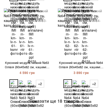
Кухонний модуль нижній №63
Кухонний модуль нижній №64
Олівія (60х45х82 см, кашемір)
Олівія (60х45х82 см, кашемір)
IMI
IMI
4 590 грн
3 890 грн
+2
+2
Показати ще 18 товарів