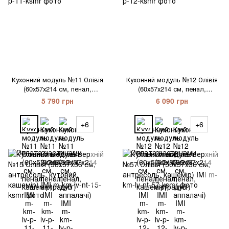
Кухонний модуль №11 Олівія
Кухонний модуль №12 Олівія
(60х57х214 см, пенал,
(60х57х214 см, пенал,
кашемір) IMI
кашемір) IMI
5 790 грн
6 090 грн
+6
+6