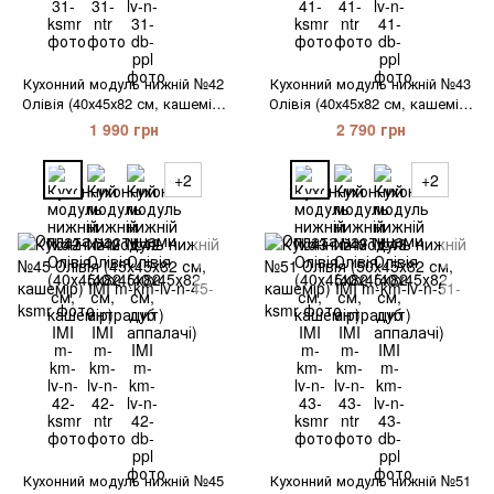
Кухонний модуль нижній №42
Кухонний модуль нижній №43
Олівія (40х45х82 см, кашемір)
Олівія (40х45х82 см, кашемір)
IMI
IMI
1 990 грн
2 790 грн
+2
+2
Кухонний модуль нижній №45
Кухонний модуль нижній №51