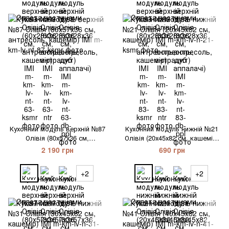
Кухонний модуль верхній №87
Кухонний модуль нижній №21
Олівія (80х57х36 см,
Олівія (20х45х82 см, кашемір)
антресоль, кашемір) IMI
IMI
2 190 грн
690 грн
+2
+2