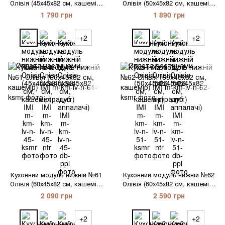
Олівія (45х45х82 см, кашемір)
Олівія (50х45х82 см, кашемір)
IMI
IMI
1 790 грн
1 890 грн
+2
+2
Кухонний модуль нижній №61
Кухонний модуль нижній №62
Олівія (60х45х82 см, кашемір)
Олівія (60х45х82 см, кашемір)
IMI
IMI
2 090 грн
2 590 грн
+2
+2