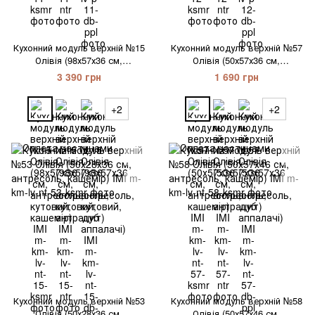
Кухонний модуль верхній №15
Кухонний модуль верхній №57
Олівія (98х57х36 см,
Олівія (50х57х36 см,
антресоль, кутовий, кашемір)
антресоль, кашемір) IMI
3 390 грн
1 690 грн
IMI
+2
+2
Кухонний модуль верхній №53
Кухонний модуль верхній №58
Олівія (50х28х36 см,
Олівія (50х57х46 см,