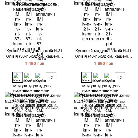
Кухонний модуль нижній №31
Кухонний модуль нижній №41
Олівія (30х45х82 см, кашемір)
Олівія (40х45х82 см, кашемір)
IMI
IMI
1 490 грн
1 690 грн
+2
+2