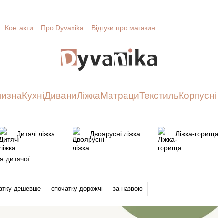
Контакти
Про Dyvanika
Відгуки про магазин
лизна
Кухні
Дивани
Ліжка
Матраци
Текстиль
Корпусні
Дитячі ліжка
Двоярусні ліжка
Ліжка-горищ
я дитячої
атку дешевше
спочатку дорожчі
за назвою