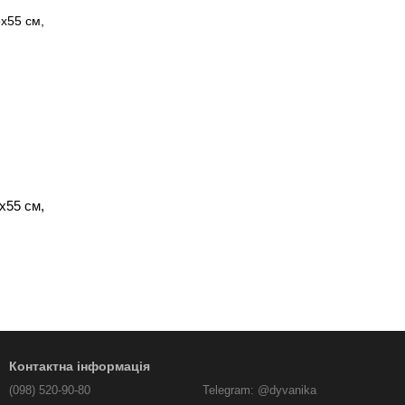
х55 см,
Контактна інформація
(098) 520-90-80
Telegram: @dyvanika