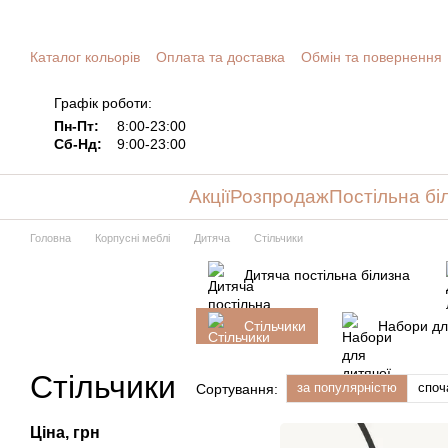
Перейти до основного контенту
Каталог кольорів
Оплата та доставка
Обмін та повернення
Графік роботи:
Пн-Пт:
8:00-23:00
Сб-Нд:
9:00-23:00
Акції
Розпродаж
Постільна бі
Головна
Корпусні меблі
Дитяча
Стільчики
Дитяча постільна білизна
Стільчики
Набори дл
Стільчики
за популярністю
споч
Сортування:
Ціна, грн