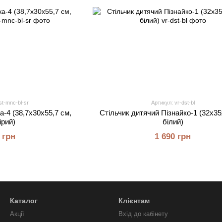
st-mnc-bl-sr
Артикул: vr-dst-bl
а-4 (38,7х30х55,7 см,
Стільчик дитячий Пізнайко-1 (32х35
ірий)
білий)
 грн
1 690 грн
Каталог
Клієнтам
Акції
Вхід до кабінету