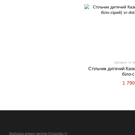
Артикул: vr-d
Стільчик дитячий Казк
біло-с
1 790
Фабрика м'яких меблів Dyvanika ©