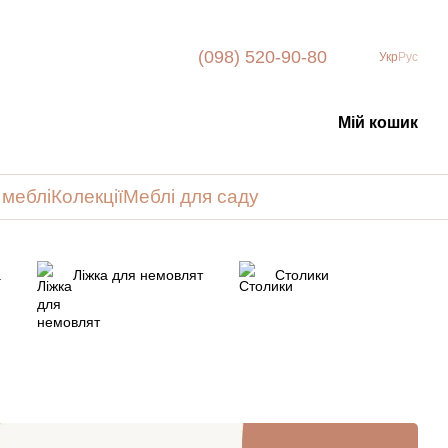
(098) 520-90-80
Укр
Рус
Мій кошик
 меблі
Колекції
Меблі для саду
а
Ліжка для немовлят
Столики