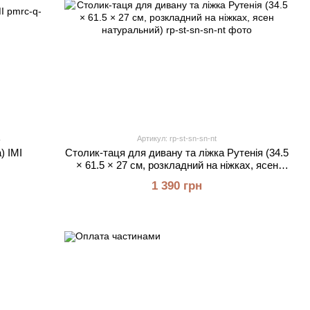
1
Артикул: rp-st-sn-sn-nt
) ІМІ
Столик-таця для дивану та ліжка Рутенія (34.5
× 61.5 × 27 см, розкладний на ніжках, ясен
натуральний)
1 390 грн