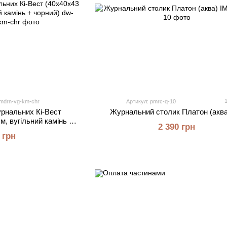
mdrn-vg-km-chr
Артикул: pmrc-q-10
урнальних Кі-Вест
Журнальний столик Платон (аква
м, вугільний камінь +
2 390 грн
ий)
 грн