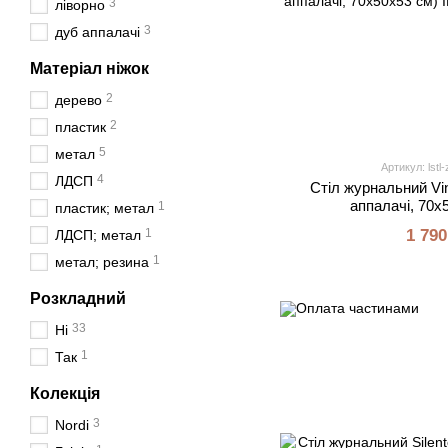
3
ліворно
3
дуб аппалачі
Матеріал ніжок
2
дерево
2
пластик
5
метал
Артикул: lstl-
4
ЛДСП
Стіл журнальний Vi
аппалачі, 70x
1
пластик; метал
1
1 790
ЛДСП; метал
1
метал; резина
Розкладний
33
Ні
1
Так
Колекція
3
Nordi