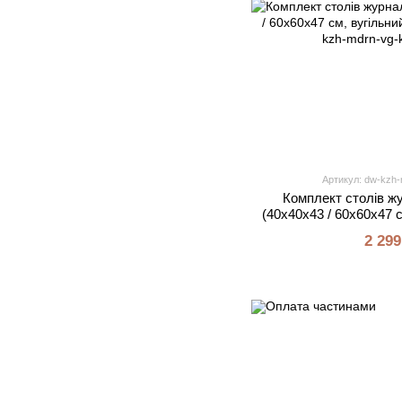
Артикул: dw-kzh-
Комплект столів ж
(40х40х43 / 60х60х47 с
чорн
2 299