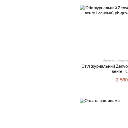
Артикул: ph-grn-
Стіл журнальний Zenvori
венге і 
2 590