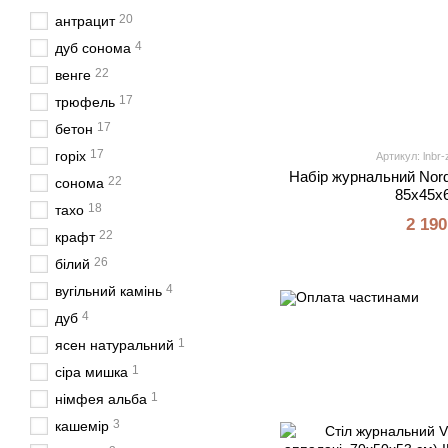
20
антрацит
4
дуб сонома
22
венге
17
трюфель
17
бетон
17
горіх
Артикул: lnbr-
Набір журнальний Nord
22
сонома
85x45x6
18
тахо
2 190
22
крафт
26
білий
4
вугільний камінь
4
дуб
1
ясен натуральний
1
сіра мишка
1
німфея альба
3
кашемір