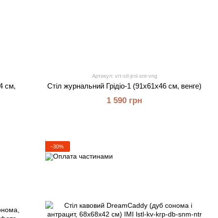
Артикул: vrt-stl-jrnl-snt-vng
4 см,
Стіл журнальний Грідіо-1 (91х61х46 см, венге)
1 590 грн
−30%