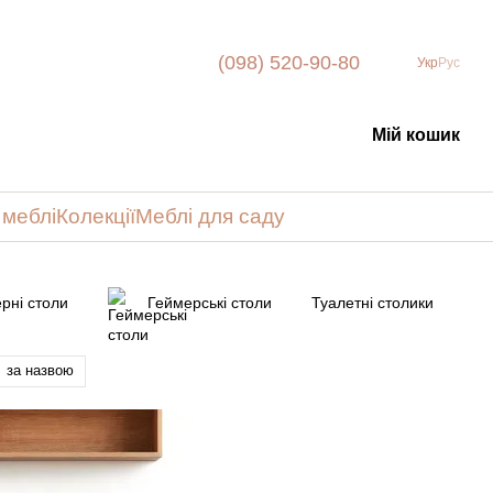
(098) 520-90-80
Укр
Рус
Мій кошик
 меблі
Колекції
Меблі для саду
рні столи
Геймерські столи
Туалетні столики
за назвою