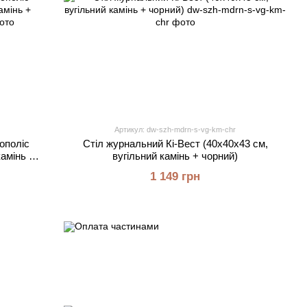
Артикул: dw-szh-mdrn-s-vg-km-chr
ополіс
Стіл журнальний Кі-Вест (40х40х43 см,
камінь +
вугільний камінь + чорний)
1 149 грн