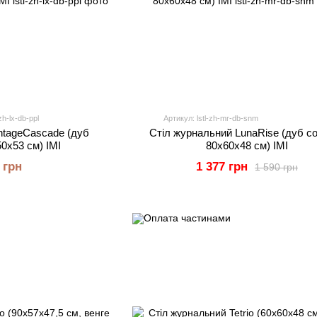
zh-lx-db-ppl
Артикул: lstl-zh-mr-db-snm
ntageCascade (дуб
Стіл журнальний LunaRise (дуб с
50x53 см) IMI
80x60x48 см) IMI
 грн
1 377 грн
1 590 грн