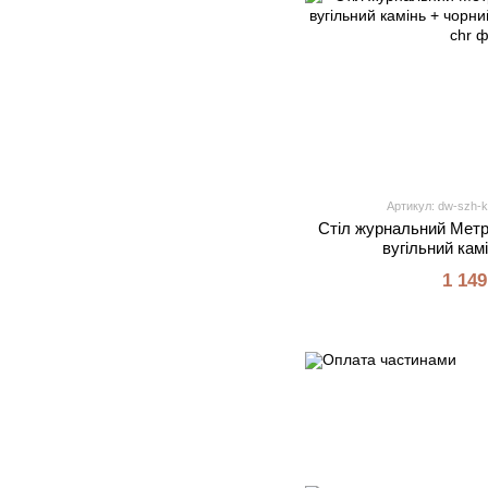
Артикул: dw-szh-k
Стіл журнальний Метр
вугільний кам
1 149