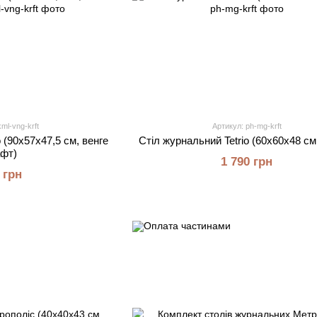
ml-vng-krft
Артикул: ph-mg-krft
 (90х57х47,5 см, венге
Стіл журнальний Tetrio (60х60х48 см
афт)
1 790 грн
 грн