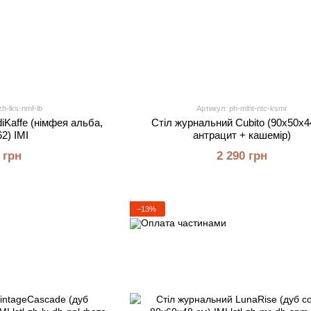
zh-lks-nmf-lb
Артикул: ph-mlht-ntc-ksmr
iKaffe (німфея альба,
Стіл журнальний Cubito (90х50х4
2) IMI
антрацит + кашемір)
 грн
2 290 грн
−13%