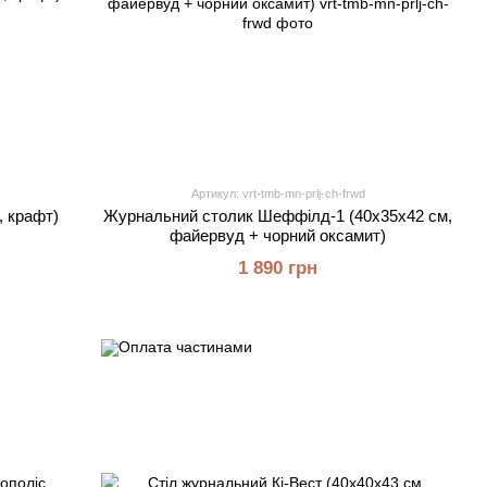
Артикул: vrt-tmb-mn-prlj-ch-frwd
, крафт)
Журнальний столик Шеффілд-1 (40х35х42 см,
файервуд + чорний оксамит)
1 890 грн