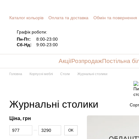
Перейти до основного контенту
Каталог кольорів
Оплата та доставка
Обмін та повернення
Графік роботи:
Пн-Пт:
8:00-23:00
Сб-Нд:
9:00-23:00
Акції
Розпродаж
Постільна бі
Головна
Корпусні меблі
Столи
Журнальні столики
Журнальні столики
Сорт
Ціна, грн
Від Ціна, грн
До Ціна, грн
OK