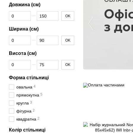
Довжина (см)
Від Довжина (см)
До Довжина (см)
OK
Ширина (см)
Від Ширина (см)
До Ширина (см)
OK
Висота (см)
Від Висота (см)
До Висота (см)
OK
Форма стільниці
4
овальна
5
прямокутна
3
кругла
2
фігурна
2
квадратна
Колір стільниці