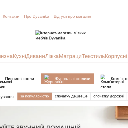
Контакти
Про Dyvanika
Відгуки про магазин
лизна
Кухні
Дивани
Ліжка
Матраци
Текстиль
Корпусні
Письмові столи
Журнальні столики
Комп'юте
за популярністю
спочатку дешевше
спочатку дорожчі
ування: