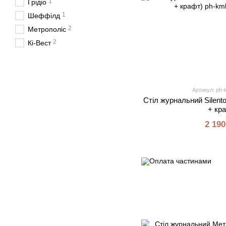
1
Грідіо
1
Шеффілд
2
Метрополіс
2
Кі-Вест
Артикул: ph-k
Стіл журнальний Silento
+ кр
2 190