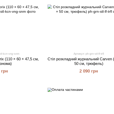
stl-kcn-vng-snm
Артикул: ph-grn-stl-lf-trfl
x (110 × 60 × 47,5 см,
Стіл розкладний журнальний Carven (
сонома)
50 см, трюфель)
 грн
2 090 грн