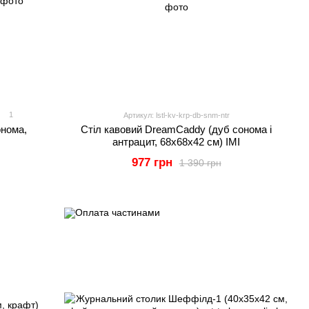
1
Артикул: lstl-kv-krp-db-snm-ntr
онома,
Стіл кавовий DreamCaddy (дуб сонома і
антрацит, 68x68x42 см) IMI
977 грн
1 390 грн