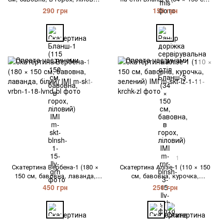
IMI
бавовна, в горох, ліловий) IMI
290 грн
150 грн
1
Скатертина Вербена-1 (180 ×
Скатертина Алізе-1 (110 × 150
150 см, бавовна, лаванда,
см, бавовна, курочка,
білий) IMI
зелений) IMI
450 грн
250 грн