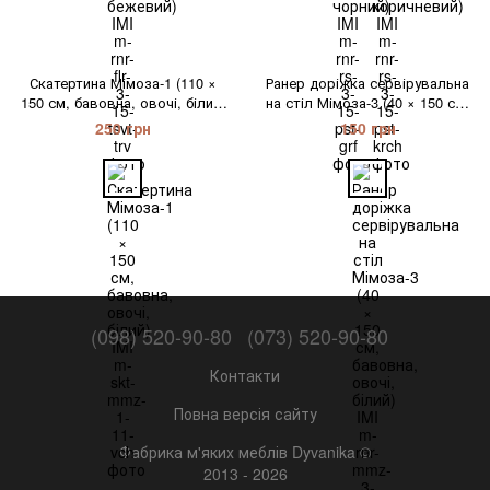
Скатертина Мімоза-1 (110 ×
Ранер доріжка сервірувальна
150 см, бавовна, овочі, білий)
на стіл Мімоза-3 (40 × 150 см,
IMI
бавовна, овочі, білий) IMI
250 грн
150 грн
(098) 520-90-80
(073) 520-90-80
Контакти
Повна версія сайту
Фабрика м'яких меблів Dyvanika ©
2013 - 2026