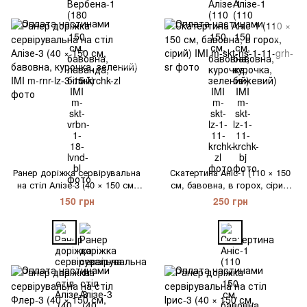
Ранер доріжка сервірувальна
Скатертина Аніс-1 (110 × 150
на стіл Алізе-3 (40 × 150 см,
см, бавовна, в горох, сірий)
бавовна, курочка, зелений)
IMI
150 грн
250 грн
IMI