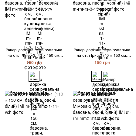
Ранер доріжка сервірувальна
Ранер доріжка сервірувальна
на стіл Флер-3 (40 × 150 см,
на стіл Ірис-3 (40 × 150 см,
бавовна, трави, бежевий) IMI
бавовна, паста, чорний) IMI
150 грн
150 грн