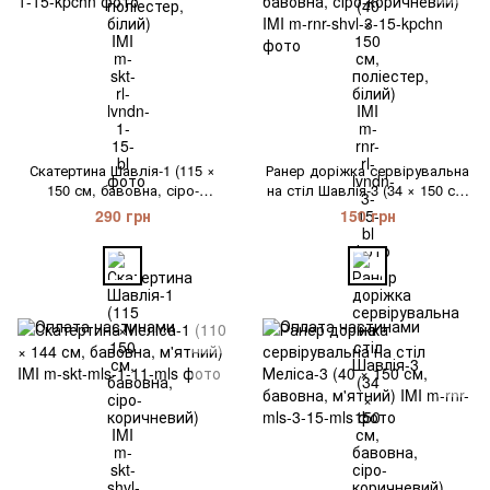
Скатертина Шавлія-1 (115 ×
Ранер доріжка сервірувальна
150 см, бавовна, сіро-
на стіл Шавлія-3 (34 × 150 см,
коричневий) IMI
бавовна, сіро-коричневий) IMI
290 грн
150 грн