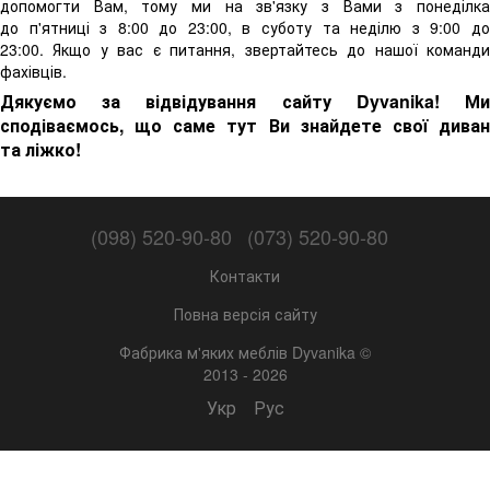
допомогти Вам, тому ми на зв'язку з Вами з понеділка
до п'ятниці з 8:00 до 23:00, в суботу та неділю з 9:00 до
23:00. Якщо у вас є питання, звертайтесь до нашої команди
фахівців.
Дякуємо за відвідування сайту Dyvanika! Ми
сподіваємось, що саме тут Ви знайдете свої диван
та ліжко!
(098) 520-90-80
(073) 520-90-80
Контакти
Повна версія сайту
Фабрика м'яких меблів Dyvanika ©
2013 - 2026
Укр
Рус