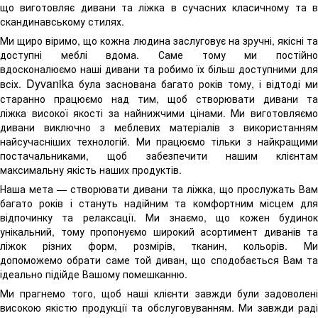
що виготовляє дивани та ліжка в сучасних класичному та в
скандинавському стилях.
Ми щиро віримо, що кожна людина заслуговує на зручні, якісні та
доступні меблі вдома. Саме тому ми постійно
вдосконалюємо наші дивани та робимо їх більш доступними для
Dyvanika
всіх.
була заснована багато років тому, і відтоді ми
старанно працюємо над тим, щоб створювати дивани та
ліжка високої якості за найнижчими цінами. Ми виготовляємо
дивани виключно з меблевих матеріалів з використанням
найсучасніших технологій. Ми працюємо тільки з найкращими
постачальниками, щоб забезпечити нашим клієнтам
максимальну якість наших продуктів.
Наша мета — створювати дивани та ліжка, що прослужать Вам
багато років і стануть надійним та комфортним місцем для
відпочинку та релаксації. Ми знаємо, що кожен будинок
унікальний, тому пропонуємо широкий асортимент диванів та
ліжок різних форм, розмірів, тканин, кольорів. Ми
допоможемо обрати саме той диван, що сподобається Вам та
ідеально підійде Вашому помешканню.
Ми прагнемо того, щоб наші клієнти завжди були задоволені
високою якістю продукції та обслуговуванням. Ми завжди раді