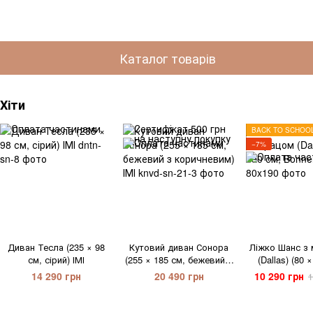
Каталог товарів
Хіти
BACK TO SCHOO
−7%
Диван Тесла (235 × 98
Кутовий диван Сонора
Ліжко Шанс з
см, сірий) ІМІ
(255 × 185 см, бежевий з
(Dallas) (80 
коричневим) ІМІ
Bonnel
14 290 грн
20 490 грн
10 290 грн
1