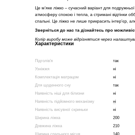
Це м’яке ліжко – сучасний варіант для подружньо
атмосферу спокою і тепла, а стримані відтінки о
спальні. Це ліжко не лише прикрасить інтер'єр, а
Зверніться до нас та дізнайтесь про можливіс
Колір виробу може відрізнятися через налашту
Характеристики
Підголів'я
так
Узніжжя
ні
Комплектація матрацом
ні
Для щоденного сну
так
Наявність ніші для білизни
ні
Наявність підйомного механізму
ні
Наявність висувної скриньки
ні
Ширина ліжка
200
Довжина ліжка
210
Ширина спального місця
140