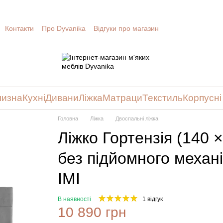
Контакти
Про Dyvanika
Відгуки про магазин
лизна
Кухні
Дивани
Ліжка
Матраци
Текстиль
Корпусні
Головна
Ліжка
Двоспальні ліжка
Ліжко Гортензія (140 
без підйомного механі
IMI
В наявності
1 відгук
10 890 грн