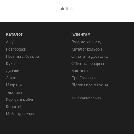
Каталог
Клієнтам
Акції
Вхід до кабінету
Розпродаж
Каталог кольорів
Постільна білизна
Оплата та доставка
Кухні
Обмін та повернення
Дивани
Контакти
Ліжка
Про Dyvanika
Матраци
Відгуки про магазин
Текстиль
Ми в соцмережах
Корпусні меблі
Колекції
Меблі для саду