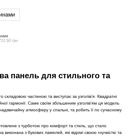
инами
НАМИ
722.50 грн
ова панель для стильного та
го складовою частиною та виступає за узголів’я. Квадратні
ної гармонії. Саме своїм збільшеним узголів’ям ця модель
 надзвичайну атмосферу у спальні, та робить її по сучасному
готовлене з турботою про комфорт та стиль, що стало
 виконана з букових ламелей, які відомі своєю гнучкістю та