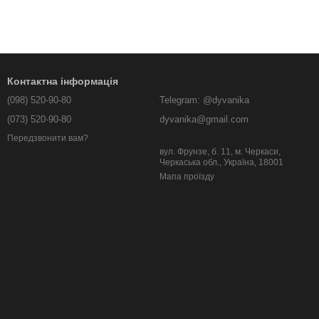
Контактна інформація
(098) 520-90-80
Telegram: @dyvanika
(073) 520-90-80
dyvanika@gmail.com
Передзвонити вам?
вул. Фрунзе, б. 11, м. Черкаси,
Черкаська обл., Україна, 18001
Мапа проїзду