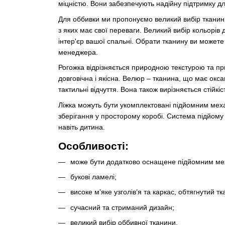
міцністю. Вони забезпечують надійну підтримку д
Для оббивки ми пропонуємо великий вибір тканин
з яких має свої переваги. Великий вибір кольорів
інтер'єр вашої спальні. Обрати тканину ви можете 
менеджера.
Рогожка відрізняється природною текстурою та пр
довговічна і якісна. Велюр – тканина, що має окса
тактильні відчуття. Вона також вирізняється стійк
Ліжка можуть бути укомплектовані підйомним меха
зберігання у просторому коробі. Система підйому
навіть дитина.
Особливості:
може бути додатково оснащене підйомним меха
букові ламелі;
високе м’яке узголів’я та каркас, обтягнутий т
сучасний та стриманий дизайн;
великий вибір оббивної тканини.