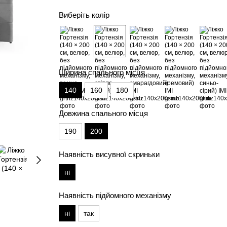
Виберіть колір
Ширина спального місця
140
160
180
Довжина спального місця
190
200
Наявність висувної скриньки
ні
Наявність підйомного механізму
ні
так