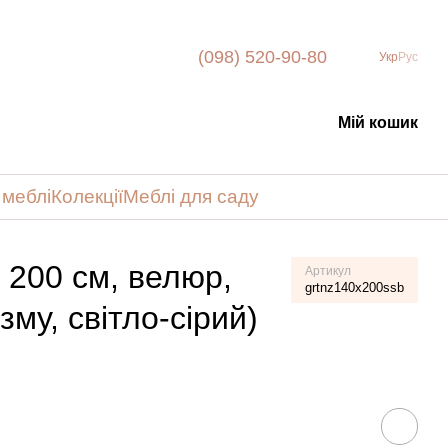
(098) 520-90-80
Укр
Рус
Мій кошик
 меблі
Колекції
Меблі для саду
× 200 см, велюр,
Артикул
grtnz140x200ssb
зму, світло-сірий)