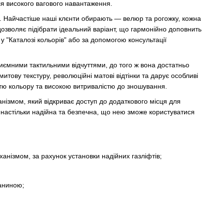
ля високого вагового навантаження.
. Найчастіше наші клєнти обирають — велюр та рогожку, кожна
 дозволяє підібрати ідеальний варіант, що гармонійно доповнить
у "Каталозі кольорів" або за допомогою консультації
иємними тактильними відчуттями, до того ж вона достатньо
митову текстуру, революційні матові відтінки та дарує особливі
істю кольору та високою витривалістю до зношування.
нізмом, який відкриває доступ до додаткового місця для
 настільки надійна та безпечна, що нею зможе користуватися
нізмом, за рахунок установки надійних газліфтів;
каниною;