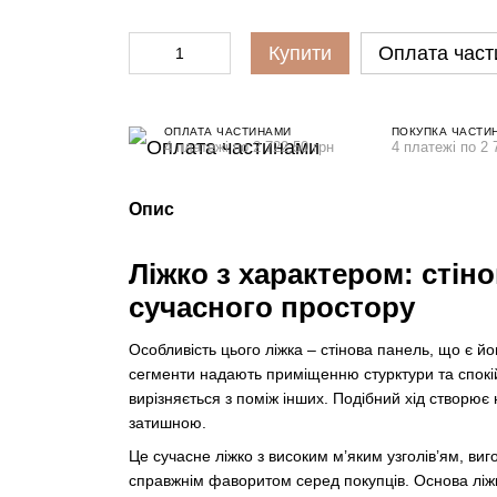
Купити
Оплата част
ОПЛАТА ЧАСТИНАМИ
ПОКУПКА ЧАСТИ
4 платежі по 2 722.50 грн
4 платежі по 2 
Опис
Ліжко з характером: стін
сучасного простору
Особливість цього ліжка – стінова панель, що є йо
сегменти надають приміщенню стурктури та спокій
вирізняється з поміж інших. Подібний хід створює
затишною.
Це сучасне ліжко з високим м’яким узголів’ям, ви
справжнім фаворитом серед покупців. Основа ліжка