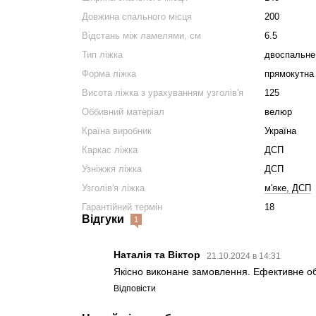
Довжина спального місця
200
Відстань між ламелями, см
6.5
Тип ліжка
двоспальне
Форма ліжка
прямокутна
Висота ліжка з урахуванням узголів'я
125
Оббивний матеріал
велюр
Країна виробник
Україна
Каркас ліжка
ДСП
Узніжжя ліжка
ДСП
Узголів'я ліжка
м'яке, ДСП
Гарантійний термін
18
Відгуки
1
Наталія та Віктор
21.10.2024 в 14:31
Якісно виконане замовлення. Ефективне об
Відповісти