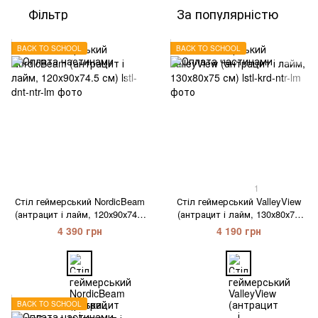
Фільтр
За популярністю
BACK TO SCHOOL
BACK TO SCHOOL
1
Стіл геймерський NordicBeam
Стіл геймерський ValleyView
(антрацит і лайм, 120х90х74.5
(антрацит і лайм, 130х80х75
см)
см)
4 390 грн
4 190 грн
BACK TO SCHOOL