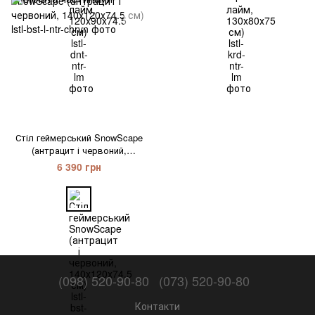
Стіл геймерський SnowScape
(антрацит і червоний,
140х120х74.5 см)
6 390 грн
(098) 520-90-80
(073) 520-90-80
Контакти