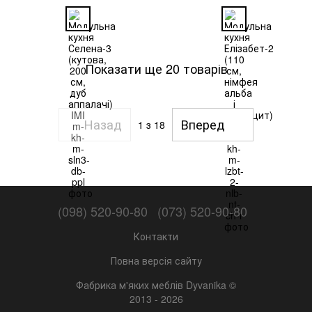
Показати ще 20 товарів
Назад
Вперед
1
з 18
(098) 520-90-80
(073) 520-90-80
Контакти
Повна версія сайту
Фабрика м'яких меблів Dyvanika ©
2013 - 2026