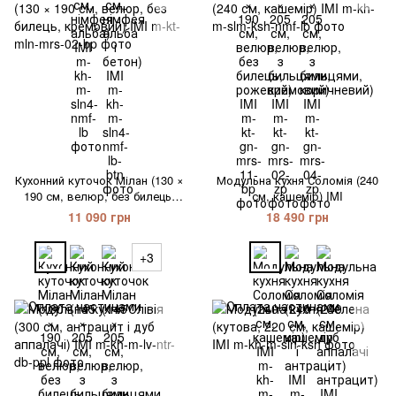
Кухонний куточок Мілан (130 ×
Модульна кухня Соломія (240
190 см, велюр, без билець,
см, кашемір) IMI
кремовий) IMI
11 090 грн
18 490 грн
+3