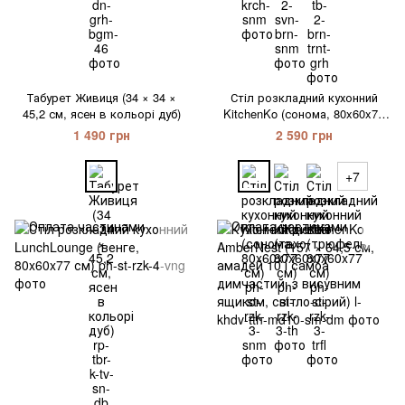
Табурет Живиця (34 × 34 ×
Стіл розкладний кухонний
45,2 см, ясен в кольорі дуб)
KitchenKo (сонома, 80x60x77
см)
1 490 грн
2 590 грн
+7