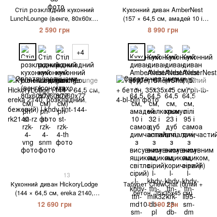
Стіл розкладний кухонний
Кухонний диван AmberNest
LunchLounge (венге, 80x60x77
(157 × 64,5 см, амадей 10 і
см)
самоа димчастий, з висувним
2 590 грн
8 990 грн
ящиком, світло-сірий)
+4
13
Кухонний диван HickoryLodge
Табурет ChewChat (білий +
(144 × 64,5 см, ereka 2140,
бетон, 35х35х45 см)
розкладний, бежевий)
12 690 грн
1 190 грн