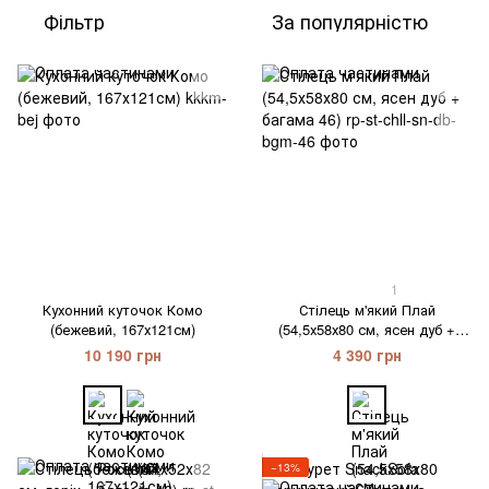
Фільтр
За популярністю
1
Кухонний куточок Комо
Стілець м'який Плай
(бежевий, 167х121см)
(54,5х58х80 см, ясен дуб +
багама 46)
10 190 грн
4 390 грн
−13%