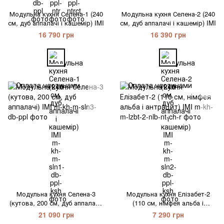
Модульна кухня Селена-1 (240
Модульна кухня Селена-2 (240
см, дуб аппалачі і кашемір) IMI
см, дуб аппалачі і кашемір) IMI
16 790 грн
16 390 грн
Модульна кухня Селена-3
Модульна кухня Елізабет-2
(кутова, 200 см, дуб аппалачі)
(110 см, німфея альба і
IMI
антрацит) IMI
21 090 грн
7 290 грн