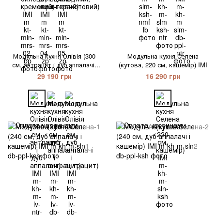
Модульна кухня Олівія (300
Модульна кухня Селена
см, антрацит і дуб аппалачі)
(кутова, 220 см, кашемір) IMI
IMI
29 190 грн
16 290 грн