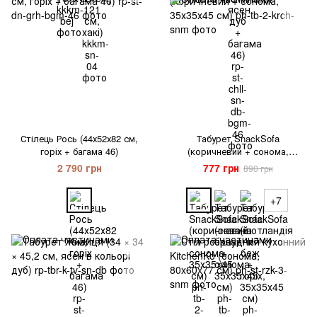
Стілець Рось (44х52х82 см,
Табурет SnackSofa
горіх + багама 46)
(коричневий + сонома,
35х35х45 см)
2 790 грн
777 грн
890 грн
+7