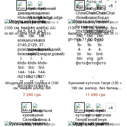
+8
1
Модульна кухня Селена-4 (100
Кухонний куточок Генуя (130 ×
см, німфея альба) IMI
190 см, велюр, без билець,
рожевий) IMI
7 290 грн
11 090 грн
+4