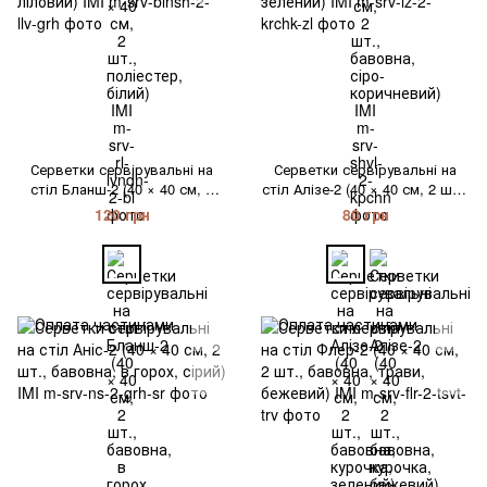
Серветки сервірувальні на
Серветки сервірувальні на
стіл Бланш-2 (40 × 40 см, 2
стіл Алізе-2 (40 × 40 см, 2 шт.,
шт., бавовна, в горох,
бавовна, курочка, зелений)
120 грн
80 грн
ліловий) IMI
IMI