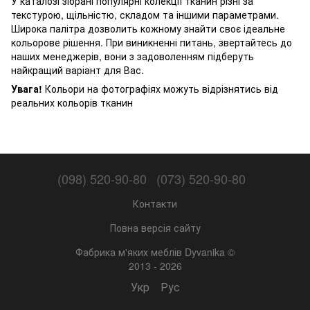
У каталозі зібрані популярні колекції тканин різні за
текстурою, щільністю, складом та іншими параметрами.
Широка палітра дозволить кожному знайти своє ідеальне
кольорове рішення. При виникненні питань, звертайтесь до
наших менеджерів, вони з задоволенням підберуть
найкращий варіант для Вас.
Увага!
Кольори на фотографіях можуть відрізнятись від
реальних кольорів тканин
(098) 520-90-80
(073) 520-90-80
Контакти
Повна версія сайту
Фабрика м'яких меблів Dyvanika ©
2013 - 2026
Укр
Рус