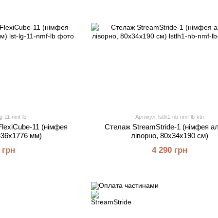
lg-11-nmf-lb
Артикул: lstlh1-nb-nmf-lb-ktn
lexiCube-11 (німфея
Стелаж StreamStride-1 (німфея ал
336х1776 мм)
ліворно, 80х34х190 см)
 грн
4 290 грн