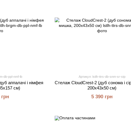
gm-db-ppl-nmf-lb
Артикул: lstlh-ttrs-db-snm-sr-stp
дуб аппалачі і німфея
Стелаж CloudCrest-2 (дуб сонома і сі
35х157 см)
200х43х50 см)
 грн
5 390 грн