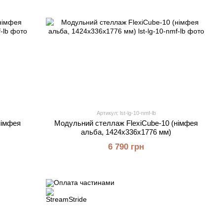
Артикул: lst-lg-10-nmf-lb
німфея
Модульний стеллаж FlexiCube-10 (німфея
альба, 1424х336х1776 мм)
6 790 грн