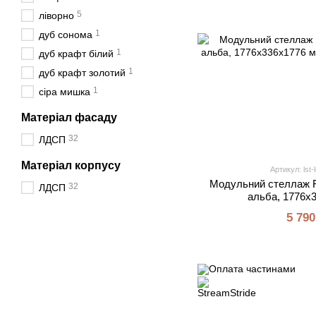
5
ліворно
1
дуб сонома
1
дуб крафт білий
1
дуб крафт золотий
1
сіра мишка
Матеріал фасаду
32
ЛДСП
Матеріал корпусу
Артикул: lst-
Модульний стеллаж F
32
ЛДСП
альба, 1776х
5 790