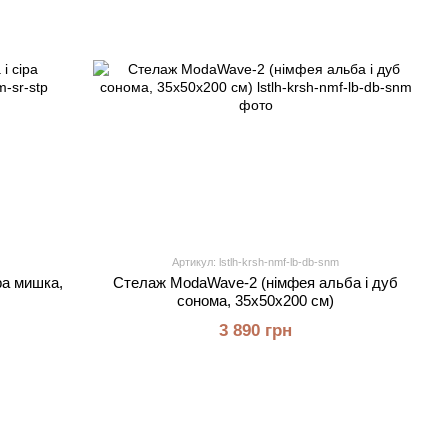
Артикул: lstlh-krsh-nmf-lb-db-snm
ра мишка,
Стелаж ModaWave-2 (німфея альба і дуб
сонома, 35х50х200 см)
3 890 грн