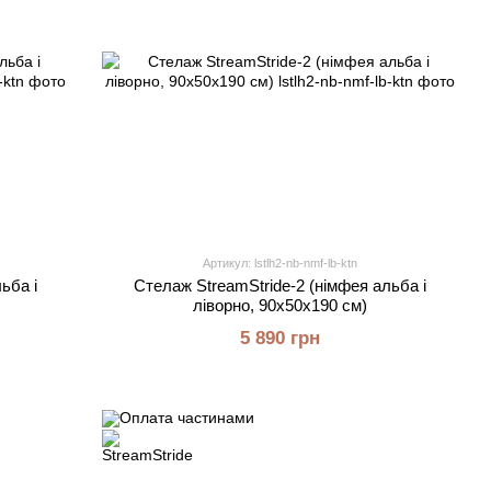
Артикул: lstlh2-nb-nmf-lb-ktn
ьба і
Стелаж StreamStride-2 (німфея альба і
ліворно, 90х50х190 см)
5 890 грн