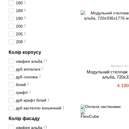
1
180
4
189
5
190
2
200
1
205
1
208
Колір корпусу
17
німфея альба
Артикул: lst-
2
дуб аппалачі
Модульний стеллаж F
2
дуб сонома
альба, 720х3
1
білий
4 190
2
графіт
1
дуб крафт білий
1
дуб кастелло коньячний
Колір фасаду
11
німфея альба