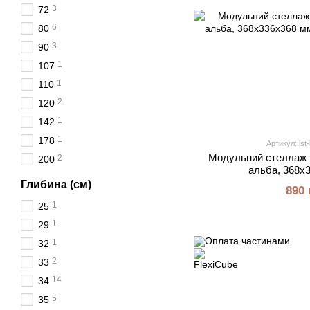
3
72
6
80
3
90
1
107
1
110
2
120
1
142
1
178
Артикул: lst-
Модульний стеллаж F
2
200
альба, 368х
Глибина (см)
890 
1
25
1
29
1
32
2
33
14
34
5
35