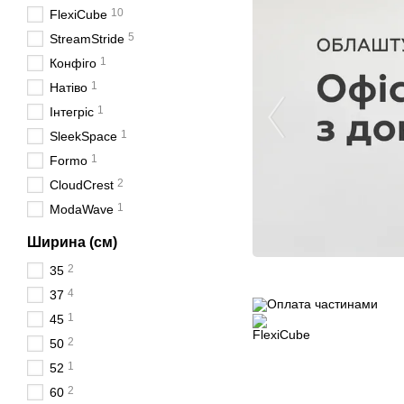
10
FlexiCube
5
StreamStride
1
Конфіго
1
Натіво
1
Інтегріс
1
SleekSpace
1
Formo
2
CloudCrest
1
ModaWave
Ширина (см)
2
35
4
37
1
45
2
50
1
52
2
60