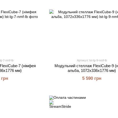
lg-7-nmf-lb
Артикул: lst-lg-9-nmf-lb
lexiCube-7 (німфея
Модульний стеллаж FlexiCube-9 (
36х1776 мм)
альба, 1072х336х1776 мм)
 грн
5 590 грн