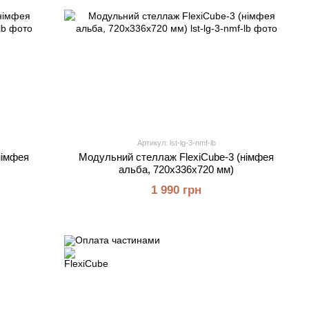
Артикул: lst-lg-3-nmf-lb
німфея
Модульний стеллаж FlexiCube-3 (німфея
альба, 720х336х720 мм)
1 990 грн