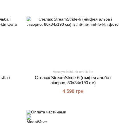
Артикул: lstlh6-nb-nmf-lb-ktn
ьба і
Стелаж StreamStride-6 (німфея альба і
ліворно, 80х34х190 см)
4 590 грн