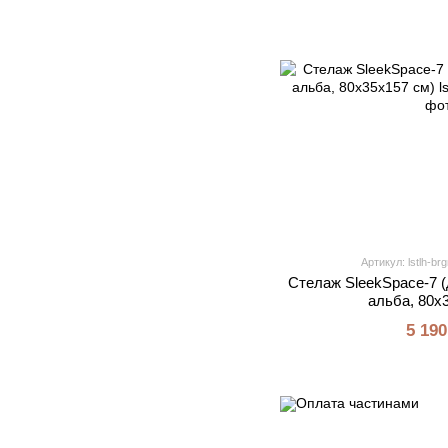
Артикул: lstlh-br
Стелаж SleekSpace-7 (
альба, 80х
5 190