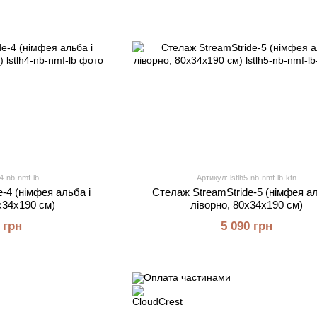
h4-nb-nmf-lb
Артикул: lstlh5-nb-nmf-lb-ktn
-4 (німфея альба і
Стелаж StreamStride-5 (німфея ал
х34х190 см)
ліворно, 80х34х190 см)
 грн
5 090 грн