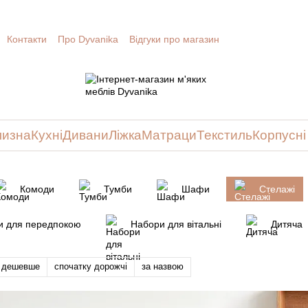
Контакти
Про Dyvanika
Відгуки про магазин
лизна
Кухні
Дивани
Ліжка
Матраци
Текстиль
Корпусні
Комоди
Тумби
Шафи
Стелажі
и для передпокою
Набори для вітальні
Дитяча
у дешевше
спочатку дорожчі
за назвою