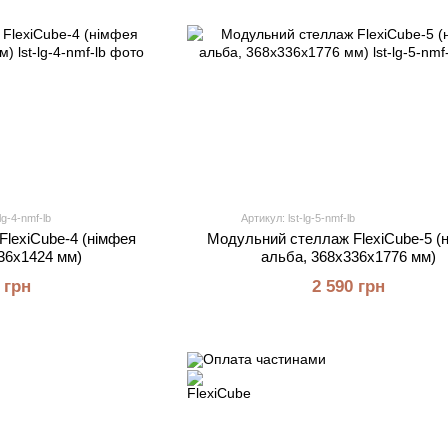
lg-4-nmf-lb
Артикул: lst-lg-5-nmf-lb
lexiCube-4 (німфея
Модульний стеллаж FlexiCube-5 (
36х1424 мм)
альба, 368х336х1776 мм)
 грн
2 590 грн