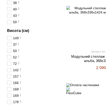
2
38
2
40
2
43
2
50
Висота (см)
1
149
1
37
2
50
Артикул: lst-
Модульний стеллаж F
1
52
альба, 368х3
2
72
2 090
2
142
1
157
1
166
1
168
1
169
5
178