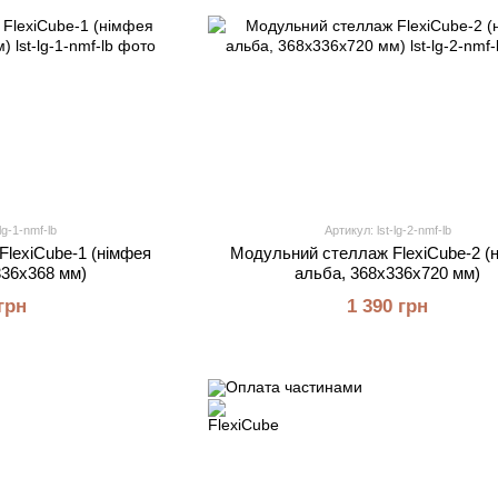
lg-1-nmf-lb
Артикул: lst-lg-2-nmf-lb
lexiCube-1 (німфея
Модульний стеллаж FlexiCube-2 (
336х368 мм)
альба, 368х336х720 мм)
грн
1 390 грн