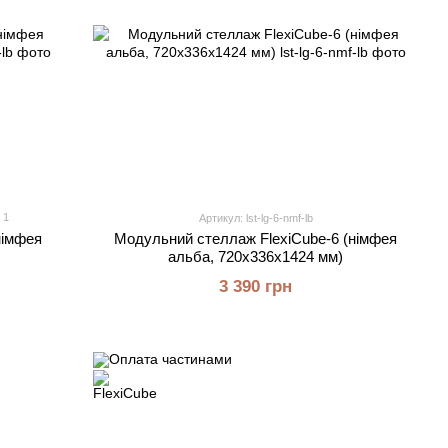
1
Артикул: lst-lg-6-nmf-lb
німфея
Модульний стеллаж FlexiCube-6 (німфея
альба, 720х336х1424 мм)
3 390 грн