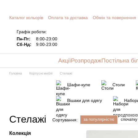
Перейти до основного контенту
Каталог кольорів
Оплата та доставка
Обмін та повернення
Графік роботи:
Пн-Пт:
8:00-23:00
Сб-Нд:
9:00-23:00
Акції
Розпродаж
Постільна бі
Головна
Корпусні меблі
Стелажі
Шафи-купе
Столи
Вішаки для одягу
Набор
Стелажі
за популярністю
спочатк
Сортування:
Колекція