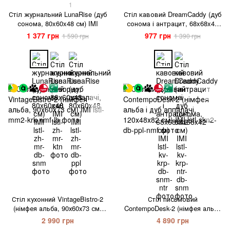
1
Стіл журнальний LunaRise (дуб
Стіл кавовий DreamCaddy (дуб
сонома, 80x60x48 см) IMI
сонома і антрацит, 68x68x42
см) IMI
1 377 грн
977 грн
1 590 грн
1 390 грн
Стіл кухонний VintageBistro-2
Стіл письмовий
(німфея альба, 90х60х73 см)
ContempoDesk-2 (німфея альба
IMI
і дуб аппалачі, 120х48х82 см)
2 990 грн
4 890 грн
IMI