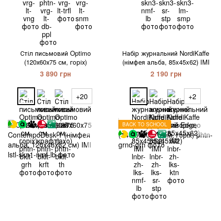
Стіл письмовий Optimo
Набір журнальний NordiKaffe
(120х60х75 см, горіх)
(німфея альба, 85x45x62) IMI
3 890 грн
2 190 грн
+20
+2
BACK TO SCHOOL