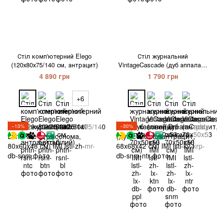
Стіл комп'ютерний Elego
Стіл журнальний
(120х80х75/140 см, антрацит)
VintageCascade (дуб аппалачі,
70x50x53 см) IMI
4 890 грн
1 790 грн
+6
−13%
−30%