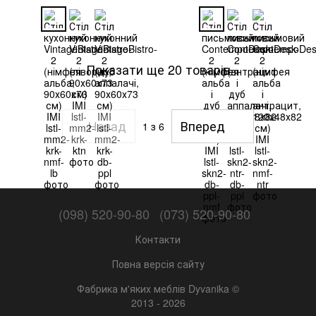
Показати ще 20 товарів
Назад
Вперед
1
з 6
(098) 520-90-80
(073) 520-90-80
Контакти
Повна версія сайту
Фабрика м'яких меблів Dyvanika ©
2013 - 2026