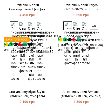
Стіл письмовий
Стіл письмовий Edgeo
ContempoDesk-1 (німфея
(140,5х60х75 см, горіх)
альба, 120х48х82 см) IMI
4 490 грн
6 690 грн
+6
BACK TO SCHOOL
Стіл для ноутбука Stylus
Стіл письмовий Armario
(83х60х75 см, трюфель)
(100х63х75/180 см, сонома)
2 190 грн
4 390 грн