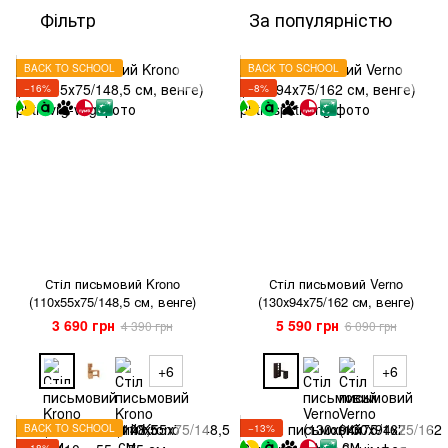
Фільтр
За популярністю
BACK TO SCHOOL
BACK TO SCHOOL
−16%
−8%
Стіл письмовий Krono
Стіл письмовий Verno
(110х55х75/148,5 см, венге)
(130х94х75/162 см, венге)
3 690 грн
5 590 грн
4 390 грн
6 090 грн
+6
+6
BACK TO SCHOOL
−13%
−18%