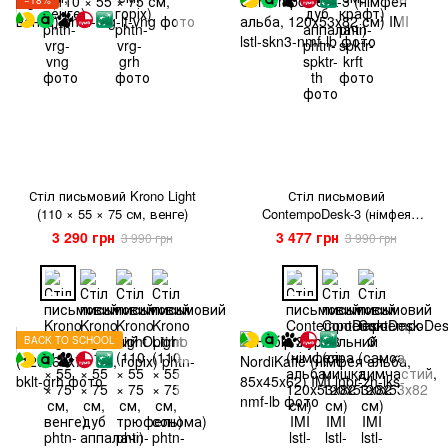
Стіл письмовий Krono Light
Стіл письмовий
(110 × 55 × 75 см, венге)
ContempoDesk-3 (німфея
альба, 120х53х82 см) IMI
3 290 грн
3 477 грн
3 990 грн
3 990 грн
BACK TO SCHOOL