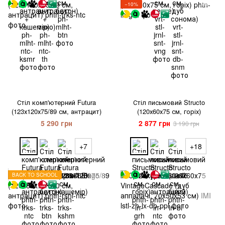
−10%
Стіл комп'ютерний Futura
Стіл письмовий Structo
(123х120х75/89 см, антрацит)
(120х60х75 см, горіх)
5 290 грн
2 877 грн
3 190 грн
+7
+18
BACK TO SCHOOL