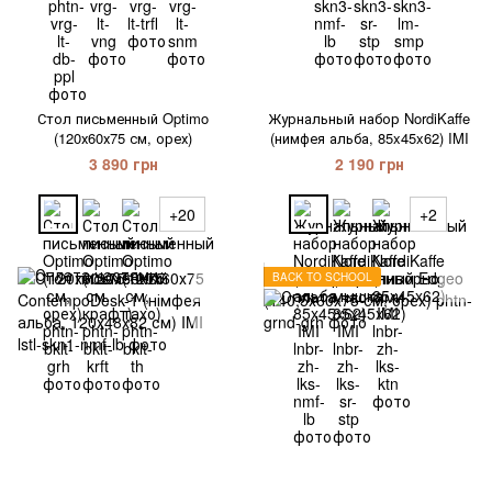
Стол письменный Optimo
Журнальный набор NordiKaffe
(120х60х75 см, орех)
(нимфея альба, 85x45x62) IMI
3 890 грн
2 190 грн
+20
+2
BACK TO SCHOOL