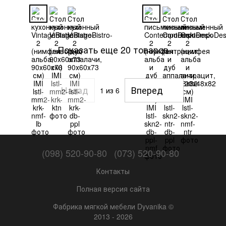
Показать еще 20 товаров
Назад
Вперед
1
из 6
(098) 520-90-80
(073) 520-90-80
Контакты
Полная версия сайта
Фабрика мягкой мебели Dyvanika ©
2013 - 2026