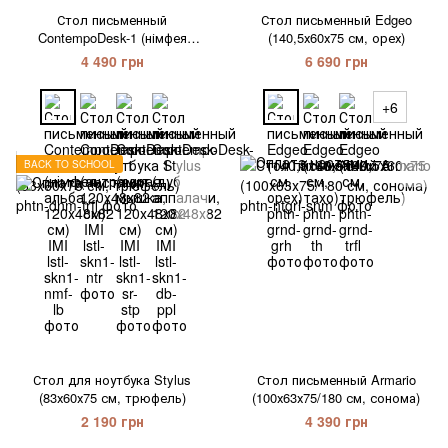
Стол письменный
Стол письменный Edgeo
ContempoDesk-1 (німфея
(140,5х60х75 см, орех)
альба, 120х48х82 см) IMI
4 490 грн
6 690 грн
+6
BACK TO SCHOOL
Стол для ноутбука Stylus
Стол письменный Armario
(83х60х75 см, трюфель)
(100х63х75/180 см, сонома)
2 190 грн
4 390 грн