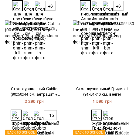
+6
+6
Стол журнальный Cubito
Стол журнальный Гридио-1
(90х50х44 см, антрацит +
(91х61х46 см, венге)
кашемир)
2 290 грн
1 590 грн
+15
BACK TO SCHOOL
BACK TO SCHOOL