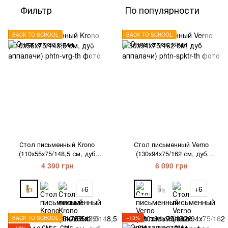
Фильтр
По популярности
BACK TO SCHOOL
BACK TO SCHOOL
Стол письменный Krono
Стол письменный Verno
(110х55х75/148,5 см, дуб
(130х94х75/162 см, дуб
аппалачи)
аппалачи)
4 390 грн
6 090 грн
+6
+6
BACK TO SCHOOL
−13%
−18%