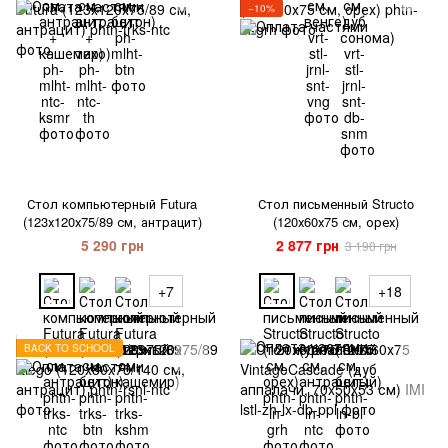
−10%
Стол компьютерный Futura
Стол письменный Structo
(123х120х75/89 см, антрацит)
(120х60х75 см, орех)
5 290 грн
2 877 грн
3 190 грн
+7
+18
BACK TO SCHOOL