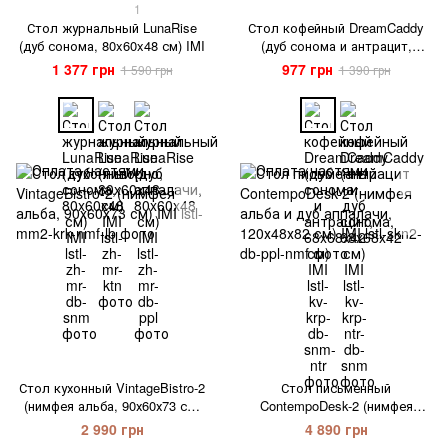
1
Стол журнальный LunaRise
Стол кофейный DreamCaddy
(дуб сонома, 80x60x48 см) IMI
(дуб сонома и антрацит,
68x68x42 см) IMI
1 377 грн
977 грн
1 590 грн
1 390 грн
Стол кухонный VintageBistro-2
Стол письменный
(нимфея альба, 90х60х73 см)
ContempoDesk-2 (нимфея
IMI
альба и дуб аппалачи,
2 990 грн
4 890 грн
120х48х82 см) IMI