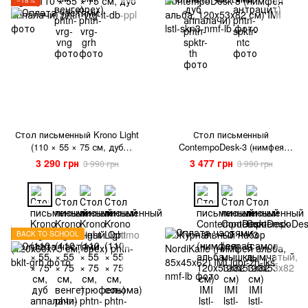
Стол письменный Krono Light
Стол письменный
(110 × 55 × 75 см, дуб
ContempoDesk-3 (нимфея
аппалачи)
альба, 120х53х82 см) IMI
3 290 грн
3 477 грн
3 990 грн
3 990 грн
BACK TO SCHOOL