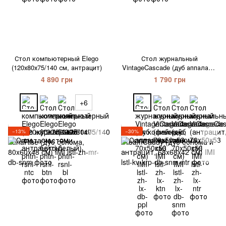
Стол компьютерный Elego
Стол журнальный
(120х80х75/140 см, антрацит)
VintageCascade (дуб аппалачи,
70x50x53 см) IMI
4 890 грн
1 790 грн
+6
−13%
−30%