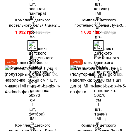
Комплект детского
Комплект детского
постельного белья Луна-2
постельного белья Луна-3
(полуторный, бязь gold lux,
(полуторный, бязь gold lux,
1 032 грн
1 032 грн
1 287 грн
1 287 грн
наволочка: 50х70 см 1 шт,
наволочка: 50х70 см 1 шт,
футбол) IMI
тачки) IMI
−20%
−20%
1
Комплект детского
Комплект детского
постельного белья Луна-4
постельного белья Луна-5