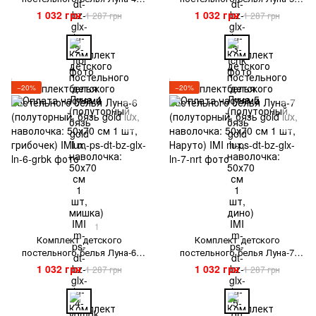
(полуторный, бязь gold lux,
(полуторный, бязь gold lux,
1 032 грн
1 032 грн
1 287 грн
1 287 грн
наволочка: 50х70 см 1 шт,
наволочка: 50х70 см 1 шт,
мишка) IMI
дино) IMI
−20%
−20%
1
Комплект детского
Комплект детского
постельного белья Луна-6
постельного белья Луна-7
(полуторный, бязь gold lux,
(полуторный, бязь gold lux,
1 032 грн
1 032 грн
1 287 грн
1 287 грн
наволочка: 50х70 см 1 шт,
наволочка: 50х70 см 1 шт,
грибочек) IMI
Наруто) IMI