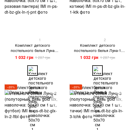
1
2
Комплект детского
Комплект детского
постельного белья Луна
постельного белья Луна-1
(полуторный, бязь gold lux,
(полуторный, бязь gold lux,
1 032 грн
1 032 грн
1 287 грн
1 287 грн
наволочка: 50х70 см 1 шт,
наволочка: 50х70 см 1 шт,
розовая пантера) IMI
котики) IMI
−20%
−20%