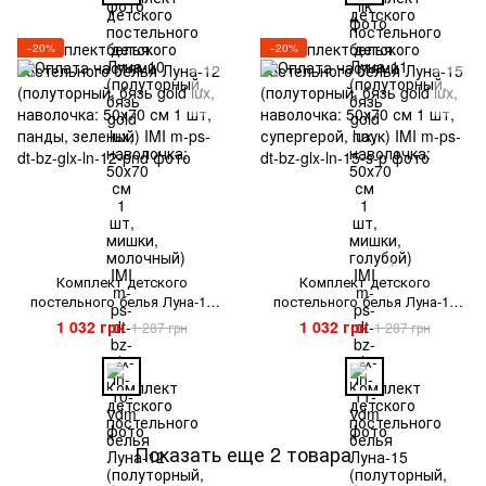
−20%
−20%
1
Комплект детского
Комплект детского
постельного белья Луна-12
постельного белья Луна-15
(полуторный, бязь gold lux,
(полуторный, бязь gold lux,
1 032 грн
1 032 грн
1 287 грн
1 287 грн
наволочка: 50х70 см 1 шт,
наволочка: 50х70 см 1 шт,
панды, зеленый) IMI
супергерой, паук) IMI
Показать еще 2 товара