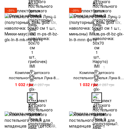
−20%
−20%
1
Комплект детского
Комплект детского
постельного белья Луна-8
постельного белья Луна-9
(полуторный, бязь gold lux,
(полуторный, бязь gold lux,
1 032 грн
1 032 грн
1 287 грн
1 287 грн
наволочка: 50х70 см 1 шт,
наволочка: 50х70 см 1 шт,
Микки-маус) IMI
миньоны) IMI