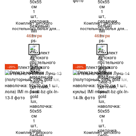
Комплект детского
Комплект детского
постельного белья для
постельного белья для
младенцев Тихе-2 (детский,
младенцев Тихе-3 (детский,
462 грн
462 грн
бязь gold lux, наволочка:
бязь gold lux, наволочка:
50х55 см 1 шт, горох, белый)
50х55 см 1 шт, клеточка,
IMI
серо-бежевый) IMI
−20%
−20%
Комплект детского
Комплект детского