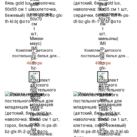
Комплект детского
Комплект детского
постельного белья для
постельного белья для
младенцев Тихе (детский,
младенцев Тихе-1 (детский,
462 грн
462 грн
бязь gold lux, наволочка:
бязь gold lux, наволочка:
50х55 см 1 шт, клеточка,
50х55 см 1 шт, сердечки,
бежевый) IMI
белый) IMI