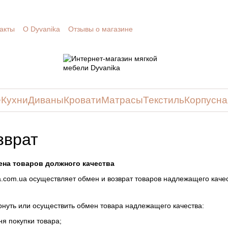
акты
О Dyvanika
Отзывы о магазине
е
Кухни
Диваны
Кровати
Матрасы
Текстиль
Корпусна
зврат
ена товаров должного качества
a.com.ua осуществляет обмен и возврат товаров надлежащего качес
ернуть или осуществить обмен товара надлежащего качества:
ня покупки товара;