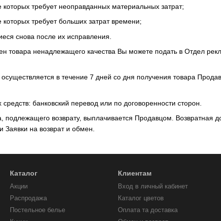
е которых требует неоправданных материальных затрат;
е которых требует больших затрат времени;
еся снова после их исправления.
мен товара ненадлежащего качества Вы можете подать в Отдел рек
 осуществляется в течение 7 дней со дня получения товара Прода
 средств: банковский перевод или по договоренности сторон.
а, подлежащего возврату, выплачивается Продавцом. Возвратная до
Заявки на возврат и обмен.
Каталог
Клиентам
Акции
Вход в личный кабинет
Распродажа
Каталог цветов
Постельное белье
Оплата та доставка