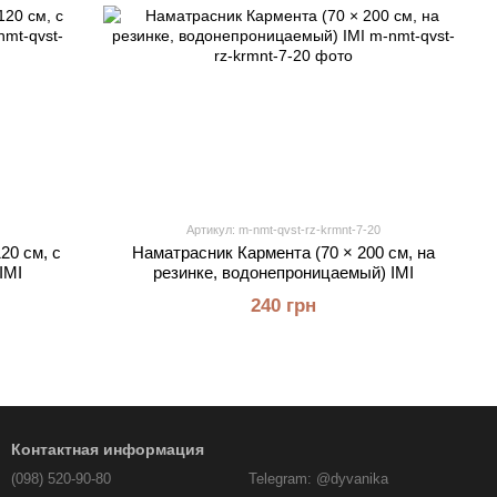
Артикул: m-nmt-qvst-rz-krmnt-7-20
20 см, с
Наматрасник Кармента (70 × 200 см, на
IMI
резинке, водонепроницаемый) IMI
240 грн
Контактная информация
(098) 520-90-80
Telegram: @dyvanika