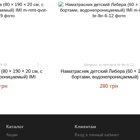
1
-8-19
Артикул: m-nmt-qvst-br-lbr-6-12
80 × 190 × 20 см, с
Наматрасник детский Либера (60 × 1
роницаемый) IMI
бортами, водонепроницаемый) 
грн
280 грн
Каталог
Клиентам
Акции
Вход в личный кабинет