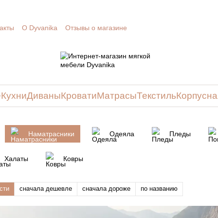
акты
О Dyvanika
Отзывы о магазине
е
Кухни
Диваны
Кровати
Матрасы
Текстиль
Корпусна
Наматрасники
Одеяла
Пледы
Халаты
Ковры
сти
сначала дешевле
сначала дороже
по названию