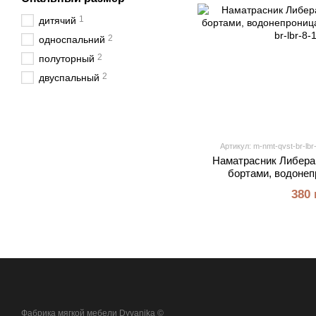
1
дитячий
2
односпальний
2
полуторный
2
двуспальный
Артикул: m-nmt-qvst-br-lbr
Наматрасник Либера (
бортами, водонеп
380 
Фабрика мягкой мебели Dyvanika ©