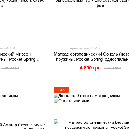
rson70x190
Артикул: sonel70x190
ический Мирсон
Матрас ортопедический Сонель (нез
ны, Pocket Spring,
пружины, Pocket Spring, односпальн
 × 190 см) Akant
190 см) Akant
4 890 грн
5 490 грн
5 790 грн
−23%