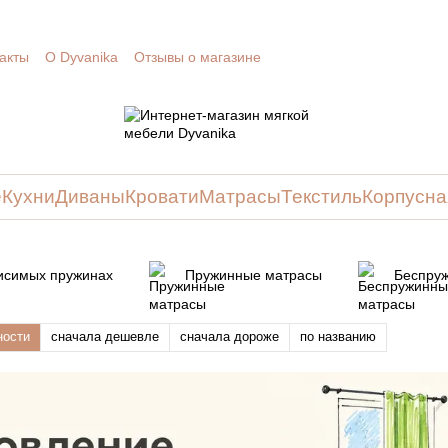
акты
О Dyvanika
Отзывы о магазине
е
Кухни
Диваны
Кровати
Матрасы
Текстиль
Корпусна
исимых пружинах
Пружинные матрасы
Беспру
ности
сначала дешевле
сначала дороже
по названию