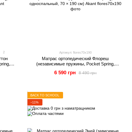
2
Артикул: flores70x190
гтон
Матрас ортопедический Флореш
ring,
(независимые пружины, Pocket Spring,
ant
односпальный, 70 × 190 см) Akant
6 590 грн
8 490 грн
BACK TO SCHOOL
−11%