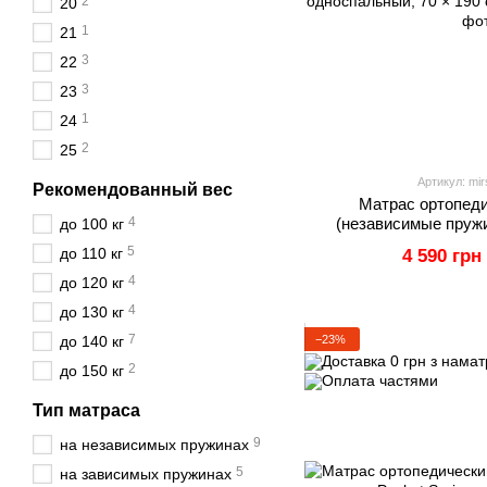
2
20
1
21
3
22
3
23
1
24
2
25
Артикул: mi
Рекомендованный вес
Матрас ортопед
4
(независимые пружи
до 100 кг
односпальный, 70
5
до 110 кг
4 590 грн
4
до 120 кг
4
до 130 кг
7
−23%
до 140 кг
2
до 150 кг
Тип матраса
9
на независимых пружинах
5
на зависимых пружинах