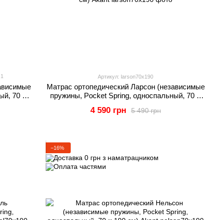
1
Артикул: larson70x190
ависимые
Матрас ортопедический Ларсон (независимые
ый, 70 ×
пружины, Pocket Spring, односпальный, 70 ×
190 см) Akant
4 590 грн
5 490 грн
−16%