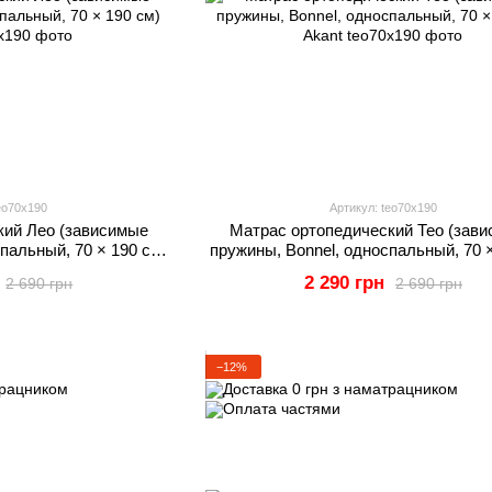
eo70x190
Артикул: teo70x190
кий Лео (зависимые
Матрас ортопедический Тео (зав
пальный, 70 × 190 см)
пружины, Bonnel, односпальный, 70 ×
nt
Akant
2 290 грн
2 690 грн
2 690 грн
−12%