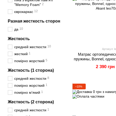
піна з ефектом пам'яті
2
"Memory Foam"
12
єврокаркас
Разная жесткость сторон
10
да
Жесткость
10
средней жесткости
Артикул: l
1
жесткий
Матрас ортопедичес
пружины, Bonnel, однос
5
помірно жорсткий
Aka
2 390 грн
Жесткость (1 сторона)
8
средней жесткости
1
помірно жорсткий
−10%
1
помірно м'який
Жесткость (2 сторона)
1
средней жесткости