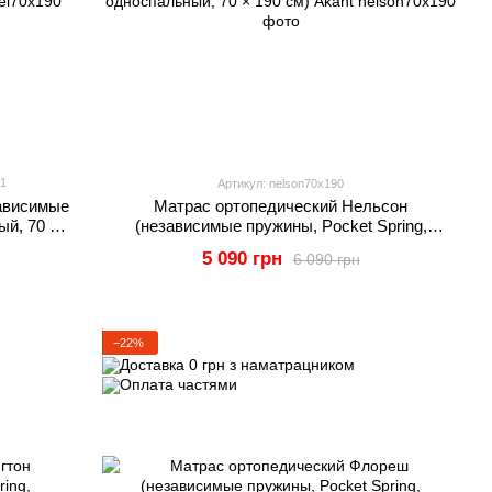
1
Артикул: nelson70x190
ависимые
Матрас ортопедический Нельсон
ый, 70 ×
(независимые пружины, Pocket Spring,
односпальный, 70 × 190 см) Akant
5 090 грн
6 090 грн
−22%