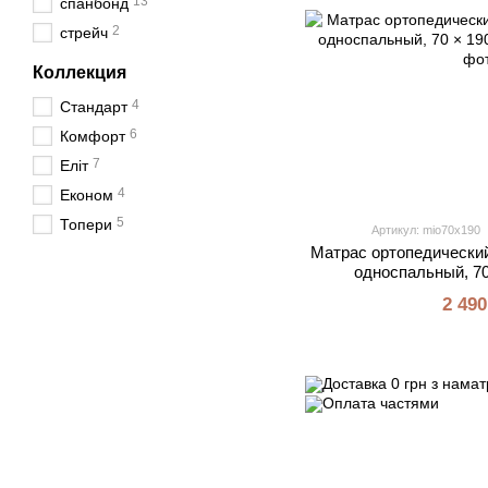
13
спанбонд
2
стрейч
Коллекция
4
Стандарт
6
Комфорт
7
Еліт
4
Економ
5
Топери
Артикул: mio70x190
Матрас ортопедически
односпальный, 70
2 490