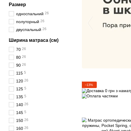
Размер
26
односпальний
26
полуторный
26
двуспальный
Ширина матраса (см)
26
70
26
80
26
90
5
115
26
120
−13%
5
125
5
135
26
140
5
145
26
150
26
160