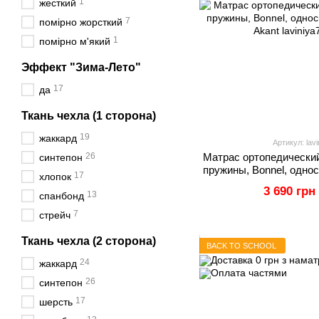
1
жесткий
7
помірно жорсткий
1
помірно м'який
Эффект "Зима-Лето"
17
да
Ткань чехла (1 сторона)
19
жаккард
Артикул: lav
26
Матрас ортопедически
синтепон
пружины, Bonnel, однос
17
хлопок
Aka
3 690 грн
13
спанбонд
7
стрейч
Ткань чехла (2 сторона)
BACK TO SCHOOL
24
жаккард
26
синтепон
17
шерсть