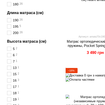
26
180
Длина матраса (см)
26
190
5
195
26
200
Артикул: amata70x190
Высота матраса (см)
Матрас ортопедически
пружины, Pocket Sprin
2
5
190 см)
3 490 грн
2
6
1
7
1
13
−16%
2
15
3
16
1
17
1
18
1
19