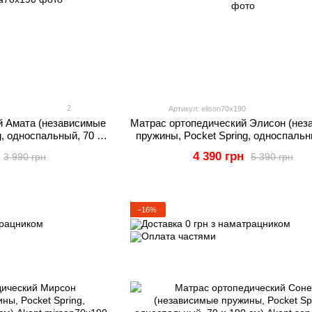
2
Артикул: elison70x190
й Амата (независимые
Матрас ортопедический Элисон (нез
g, односпальный, 70 ×
пружины, Pocket Spring, односпальн
 Akant
190 см) Akant
4 390 грн
3 990 грн
5 390 грн
−16%