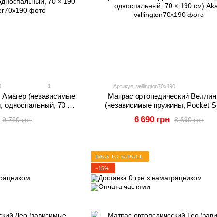
1
0
Артикул: vellington70x190
 Амагер (независимые
Матрас ортопедический Веллин
g, односпальный, 70 ×
(независимые пружины, Pocket Sp
 Akant
односпальный, 70 × 190 см) Ak
6 690 грн
9 790 грн
8 690 грн
BACK TO SCHOOL
−15%