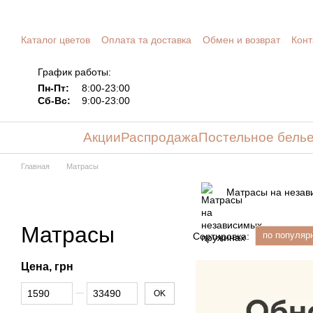
Перейти к основному контенту
Каталог цветов
Оплата та доставка
Обмен и возврат
Конт
График работы:
Пн-Пт:
8:00-23:00
Сб-Вс:
9:00-23:00
Акции
Распродажа
Постельное бель
Главная
Матрасы
Матрасы на незав
Матрасы
по популяр
Сортировка:
Цена, грн
От Цена, грн
До Цена, грн
OK