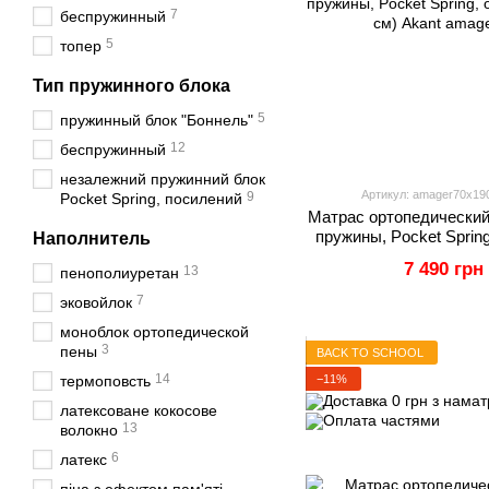
7
беспружинный
5
топер
Тип пружинного блока
5
пружинный блок "Боннель"
12
беспружинный
незалежний пружинний блок
Артикул: amager70x19
9
Pocket Spring, посилений
Матрас ортопедический
пружины, Pocket Sprin
Наполнитель
190 см)
7 490 грн
13
пенополиуретан
7
эковойлок
моноблок ортопедической
3
пены
BACK TO SCHOOL
14
−11%
термоповсть
латексоване кокосове
13
волокно
6
латекс