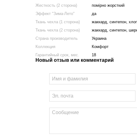
Жесткость (2 сторона)
помірно жорсткий
Эффект "Зима-Лето"
да
Ткань чехла (1 сторона)
жаккард, синтепон, хло
Ткань чехла (2 сторона)
жаккард, синтепон, шер
Страна производитель
Украина
Коллекция
Комфорт
Гарантийный срок, мес.
18
Новый отзыв или комментарий