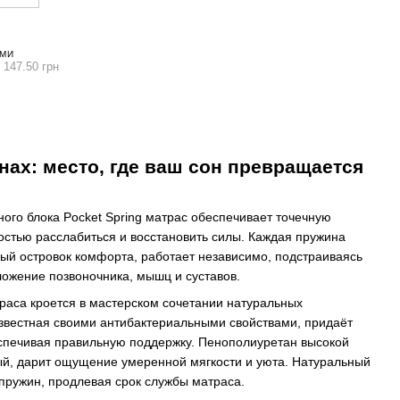
ЯМИ
 147.50 грн
ах: место, где ваш сон превращается
ого блока Pocket Spring матрас обеспечивает точечную
остью расслабиться и восстановить силы. Каждая пружина
ный островок комфорта, работает независимо, подстраиваясь
ожение позвоночника, мышц и суставов.
раса кроется в мастерском сочетании натуральных
известная своими антибактериальными свойствами, придаёт
еспечивая правильную поддержку. Пенополиуретан высокой
ный, дарит ощущение умеренной мягкости и уюта. Натуральный
пружин, продлевая срок службы матраса.