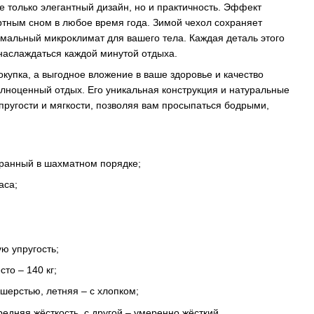
е только элегантный дизайн, но и практичность. Эффект
тным сном в любое время года. Зимой чехол сохраняет
имальный микроклимат для вашего тела. Каждая деталь этого
наслаждаться каждой минутой отдыха.
окупка, а выгодное вложение в ваше здоровье и качество
полноценный отдых. Его уникальная конструкция и натуральные
ругости и мягкости, позволяя вам просыпаться бодрыми,
бранный в шахматном порядке;
аса;
ю упругость;
то – 140 кг;
шерстью, летняя – с хлопком;
редняя жёсткость, с другой – умеренно жёсткий.