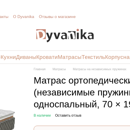
акты
О Dyvanika
Отзывы о магазине
е
Кухни
Диваны
Кровати
Матрасы
Текстиль
Корпусна
Главная
Матрасы
Матрасы на независимых пружинах
Матрас ортопедическ
(независимые пружины
односпальный, 70 × 1
В наличии
Оставить отзыв