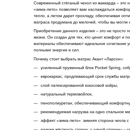
Современный стёганый чехол из жаккарда – это н
«зима-лето» позволяет вам наслаждаться комфор
тепло, а летом дарит прохладу, обеспечивая опт
матраса продумана до мелочей, чтобы вы могли 
Приобретение данного изделия – это не просто п
жизни. Он создан для тех, кто ценит комфорт и 
материалы обеспечивают идеальное сочетание уп
полными энергии и сил.
Почему стоит выбрать матрас Акант «Ларсон»:
усиленный пружинный блок Pocket Spring, со
еврокаркас, продлевающий срок службы матр
слой латексированной кокосовой койры;
натуральный термовойлок;
пенополиуретан, обеспечивающий комфортну
рекомендуемая нагрузка на одно спальное мес
эффект «зима-лето»: зимняя сторона чехла с 
разная жёсткость сторон: с одной стороны – с