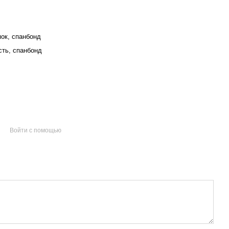
пок, спанбонд
сть, спанбонд
Войти с помощью