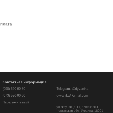
плата
Контактная информация
(098) 520-90-80
Telegram: @dyvanika
(073) 520-90-80
dyvanika@gmail.com
Перезвонить вам?
ул. Фрунзе, д. 11, г. Черкассы,
Черкасская обл., Украина, 18001