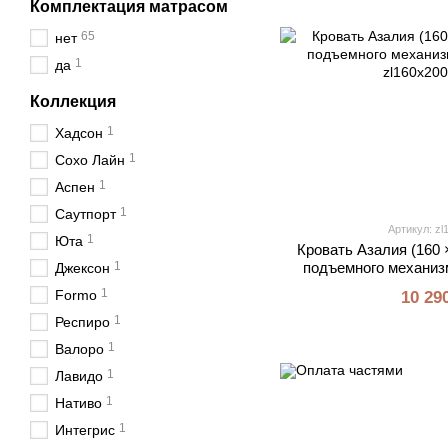
Комплектация матрасом
65
нет
1
да
Коллекция
1
Хадсон
1
Сохо Лайн
1
Аспен
1
Саутпорт
Артикул: zl
1
Юта
Кровать Азалия (160 
1
подъемного механизм
Джексон
1
Formo
10 29
1
Респиро
1
Валоро
1
Лавидо
1
Нативо
1
Интегрис