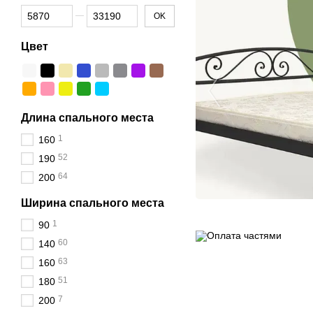
От Цена, грн
До Цена, грн
OK
Цвет
Длина спального места
1
160
52
190
64
200
Ширина спального места
1
90
60
140
63
160
51
180
7
200