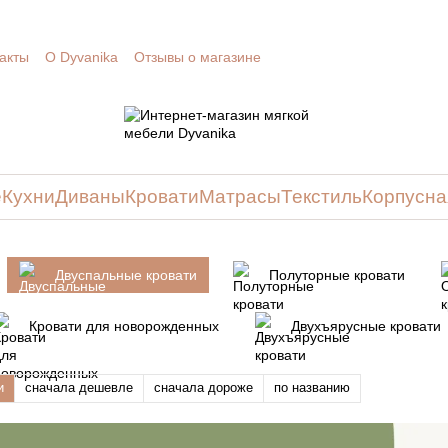
акты
О Dyvanika
Отзывы о магазине
е
Кухни
Диваны
Кровати
Матрасы
Текстиль
Корпусна
Двуспальные кровати
Полуторные кровати
Кровати для новорожденных
Двухъярусные кровати
и
сначала дешевле
сначала дороже
по названию