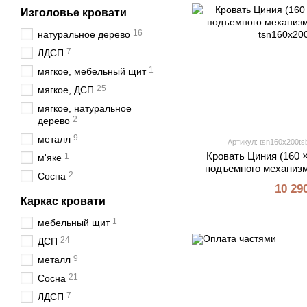
Изголовье кровати
16
натуральное дерево
7
ЛДСП
1
мягкое, мебельный щит
25
мягкое, ДСП
мягкое, натуральное
2
дерево
9
металл
Артикул: tsn160x200ts
Кровать Циния (160 ×
1
м'яке
подъемного механизм
2
Сосна
10 29
Каркас кровати
1
мебельный щит
24
ДСП
9
металл
21
Сосна
7
ЛДСП