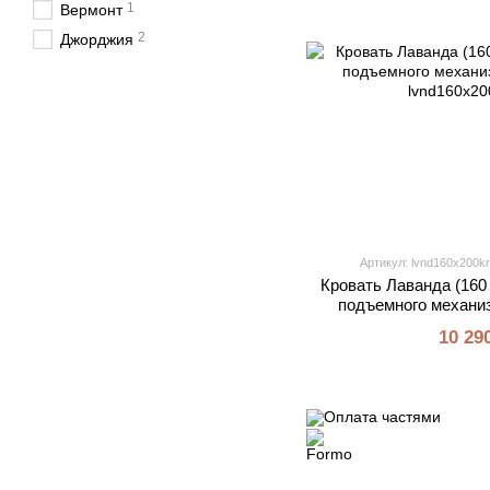
1
Вермонт
2
Джорджия
Артикул: lvnd160x200k
Кровать Лаванда (160 
подъемного механиз
10 29