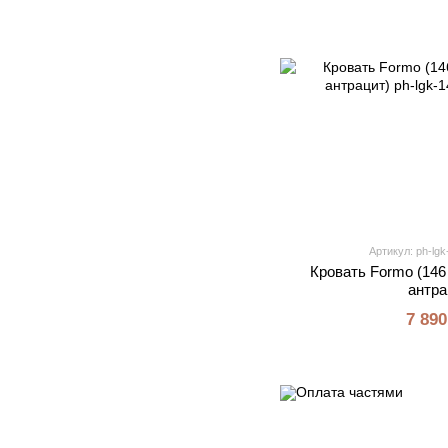
Артикул: ph-lgk
Кровать Formo (146
антра
7 890