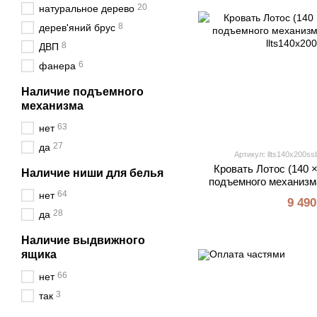
20
натуральное дерево
8
дерев'яний брус
8
ДВП
6
фанера
Наличие подъемного
механизма
63
нет
27
да
Артикул: llts140x200ss
Кровать Лотос (140 ×
Наличие ниши для белья
подъемного механизма
64
нет
9 490
28
да
Наличие выдвижного
ящика
66
нет
3
так