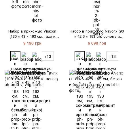
Набор в прихожую Viraxon
Набор в прихожую Navorix (90
(130 × 43 × 193 см, тахо и
× 42,6 × 193 см, сонома и
белый)
орех)
9 190 грн
6 090 грн
+13
+13