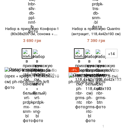
1
Набор в прихожую Конфора-1
Набор в прихожую Quantro
(80х38х200 см, сонома +
(антрацит, 118,4х42х193 см)
белый)
3 690 грн
7 390 грн
+14
−8%
1