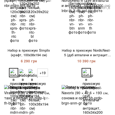
Набор в прихожую Simplix
Набор в прихожую NordicNest-
(крафт, 100х38х194 см)
5 (дуб аппалачи и антрацит,
160х34х200 см)
6 290 грн
10 390 грн
+19