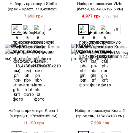
Набор в прихожую Stellio
Набор в прихожую Vizto
(орех + крафт, 118,4х36х210
(бетон, 82,4х38х197,5 см)
см)
7 690 грн
4 977 грн
5 390 грн
+6
+6
Набор в прихожую Krona-1
Набор в прихожую Krona-2
(антрацит, 176х38х189 см)
(трюфель, 116х38х189 см)
11 190 грн
7 290 грн