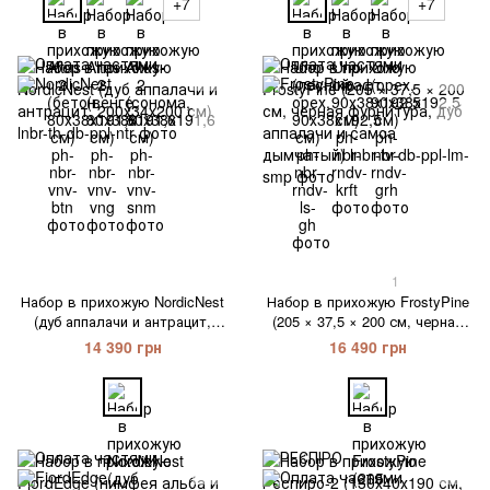
+7
+7
1
Набор в прихожую NordicNest
Набор в прихожую FrostyPine
(дуб аппалачи и антрацит,
(205 × 37,5 × 200 см, черная
200х34х200 см)
фурнитура, дуб аппалачи и
14 390 грн
16 490 грн
самоа дымчатый)