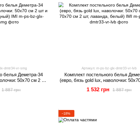
lx-dmtr34-vr-smg
Артикул: m-ps-bz-glx-dmtr33-vr-lvb
о белья Деметра-34
Комплект постельного белья Деме
аволочки: 50х70 см 2 шт
(евро, бязь gold lux, наволочки: 50х7
 изумрудный) IMI
и 70х70 см 2 шт, лаванда, белый
1 532 грн
1 887 грн
1 887 грн
−18%