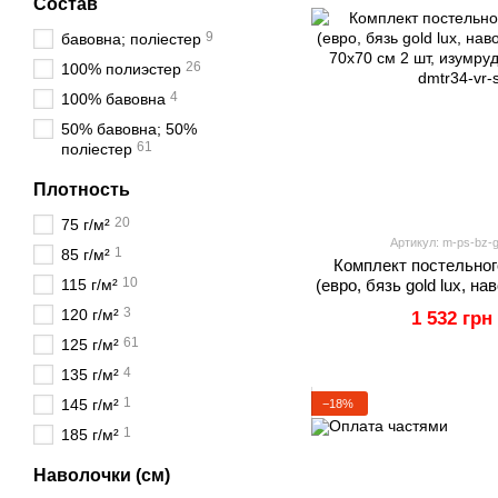
Состав
9
бавовна; поліестер
26
100% полиэстер
4
100% бавовна
50% бавовна; 50%
61
поліестер
Плотность
20
75 г/м²
Артикул: m-ps-bz-g
1
85 г/м²
Комплект постельног
10
115 г/м²
(евро, бязь gold lux, н
и 70х70 см 2 шт,
3
120 г/м²
1 532 грн
61
125 г/м²
4
135 г/м²
1
145 г/м²
−18%
1
185 г/м²
Наволочки (см)