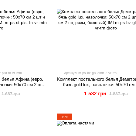
-plst-fn-vr-mtn
Артикул: m-ps-bz-glx-dmtr-2-vr-trn
 белья Афина (евро,
Комплект постельного белья Деметра
лочки: 50х70 см 2 шт и
бязь gold lux, наволочки: 50х70 см
, мятный) IMI
70х70 см 2 шт, розы, бежевый) 
1 532 грн
1 687 грн
1 887 грн
−19%