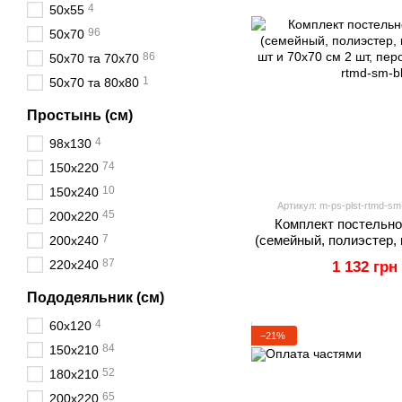
4
50х55
96
50х70
86
50х70 та 70х70
1
50х70 та 80х80
Простынь (см)
4
98х130
74
150х220
10
150х240
Артикул: m-ps-plst-rtmd-sm-
45
200х220
Комплект постельно
7
(семейный, полиэстер, 
200х240
шт и 70х70 см 2 шт
87
220х240
1 132 грн
Пододеяльник (см)
4
60х120
−21%
84
150х210
52
180х210
65
200х220