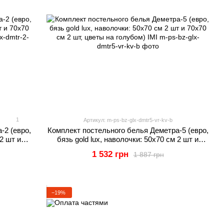
1
Артикул: m-ps-bz-glx-dmtr5-vr-kv-b
-2 (евро,
Комплект постельного белья Деметра-5 (евро,
 2 шт и
бязь gold lux, наволочки: 50х70 см 2 шт и
IMI
70х70 см 2 шт, цветы на голубом) IMI
1 532 грн
1 887 грн
−19%