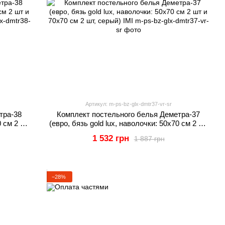
Артикул: m-ps-bz-glx-dmtr37-vr-sr
тра-38
Комплект постельного белья Деметра-37
0 см 2 шт
(евро, бязь gold lux, наволочки: 50х70 см 2 шт
I
и 70х70 см 2 шт, серый) IMI
1 532 грн
1 887 грн
−28%