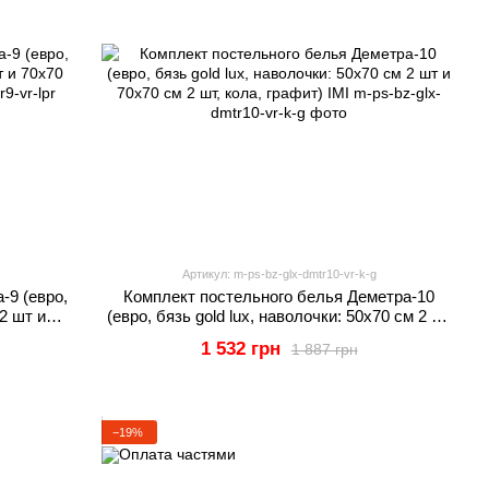
Артикул: m-ps-bz-glx-dmtr10-vr-k-g
-9 (евро,
Комплект постельного белья Деметра-10
 2 шт и
(евро, бязь gold lux, наволочки: 50х70 см 2 шт
и 70х70 см 2 шт, кола, графит) IMI
1 532 грн
1 887 грн
−19%