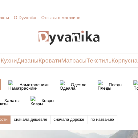
акты
О Dyvanika
Отзывы о магазине
е
Кухни
Диваны
Кровати
Матрасы
Текстиль
Корпусна
Наматрасники
Одеяла
Пледы
Халаты
Ковры
ости
сначала дешевле
сначала дороже
по названию