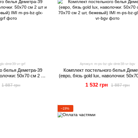
lx-dmtr39-vr-grf
Артикул: m-ps-bz-glx-dmtr38-vr-bgv
о белья Деметра-39
Комплект постельного белья Деме
аволочки: 50х70 см 2 шт
(евро, бязь gold lux, наволочки: 50х7
 графитовый) IMI
и 70х70 см 2 шт, бежевый) IM
1 532 грн
1 887 грн
1 887 грн
−19%