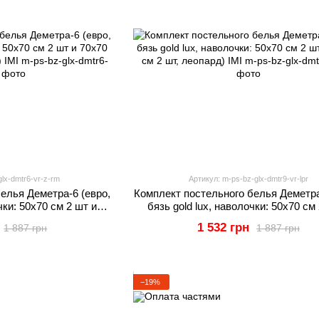
lx-dmtr6-vr-z-rm
Артикул: m-ps-bz-glx-dmtr9-vr-lpr
елья Деметра-6 (евро,
Комплект постельного белья Деметра
чки: 50х70 см 2 шт и
бязь gold lux, наволочки: 50х70 см
леные ромбы) IMI
70х70 см 2 шт, леопард) IMI
1 532 грн
1 887 грн
1 887 грн
−19%