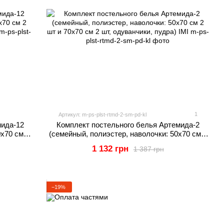
1
Артикул: m-ps-plst-rtmd-2-sm-pd-kl
мида-12
Комплект постельного белья Артемида-2
0х70 см 2
(семейный, полиэстер, наволочки: 50х70 см 2
) IMI
шт и 70х70 см 2 шт, одуванчики, пудра) IMI
1 132 грн
1 387 грн
−19%