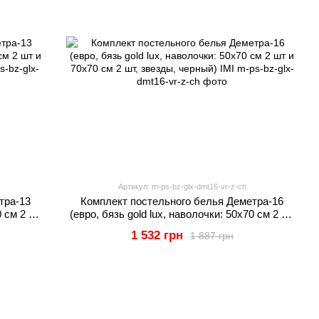
Артикул: m-ps-bz-glx-dmt16-vr-z-ch
тра-13
Комплект постельного белья Деметра-16
0 см 2 шт
(евро, бязь gold lux, наволочки: 50х70 см 2 шт
 IMI
и 70х70 см 2 шт, звезды, черный) IMI
1 532 грн
1 887 грн