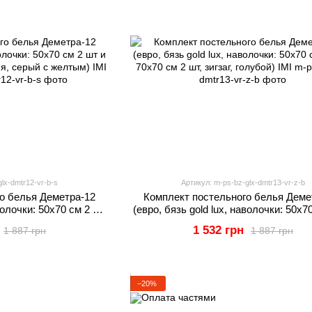
lx-dmtr12-vr-b-s
Артикул: m-ps-bz-glx-dmtr13-vr-z-b
о белья Деметра-12
Комплект постельного белья Деме
аволочки: 50х70 см 2 шт
(евро, бязь gold lux, наволочки: 50х7
акция, серый с желтым)
и 70х70 см 2 шт, зигзаг, голубой)
1 532 грн
1 887 грн
1 887 грн
I
−20%