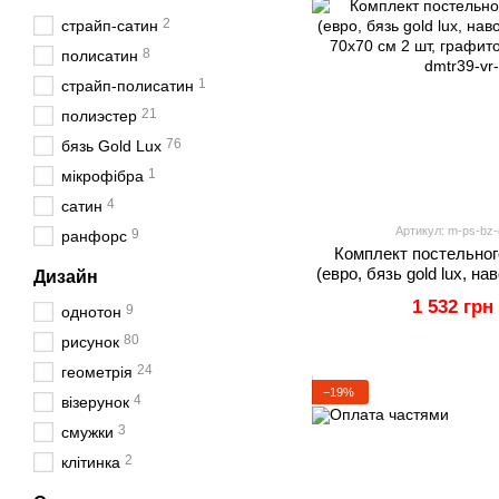
2
страйп-сатин
8
полисатин
1
страйп-полисатин
21
полиэстер
76
бязь Gold Lux
1
мікрофібра
4
сатин
Артикул: m-ps-bz-g
9
ранфорс
Комплект постельног
(евро, бязь gold lux, н
Дизайн
и 70х70 см 2 шт,
1 532 грн
9
однотон
80
рисунок
24
геометрія
−19%
4
візерунок
3
смужки
2
клітинка