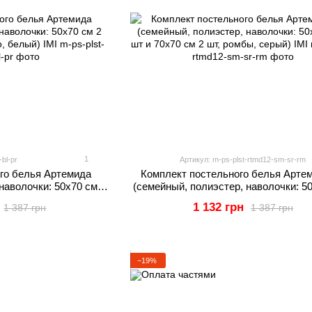
1
bl-pr
Артикул: m-ps-plst-rtmd12-sm-sr-rm
го белья Артемида
Комплект постельного белья Арте
наволочки: 50х70 см 2
(семейный, полиэстер, наволочки: 5
, перо, белый) IMI
шт и 70х70 см 2 шт, ромбы, серый
1 132 грн
1 387 грн
1 387 грн
−19%