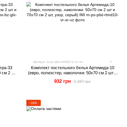
1
Артикул: m-ps-plst-rtmd10-vr-sr-vz
тра-33
Комплект постельного белья Артемида-10
0 см 2 шт
(евро, полиэстер, наволочки: 50х70 см 2 шт и
) IMI
70х70 см 2 шт, узор, серый) IMI
932 грн
1 287 грн
−18%