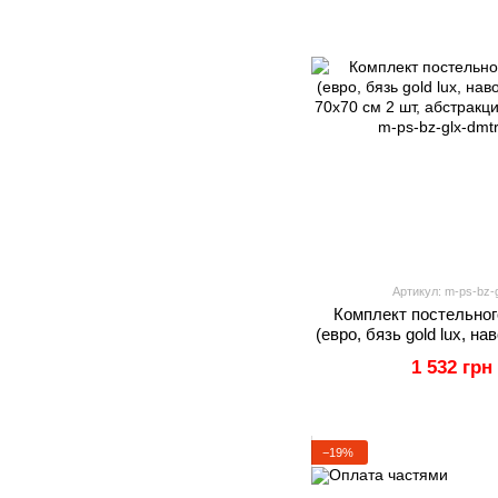
Артикул: m-ps-bz-g
Комплект постельног
(евро, бязь gold lux, н
и 70х70 см 2 шт, абстр
1 532 грн
IM
−19%