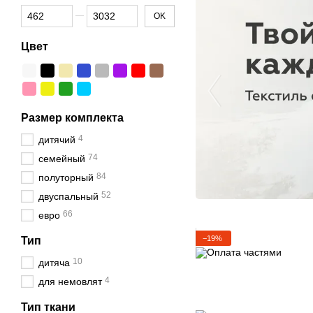
От Цена, грн
До Цена, грн
OK
Цвет
Размер комплекта
4
дитячий
74
семейный
84
полуторный
52
двуспальный
66
евро
−19%
Тип
10
дитяча
4
для немовлят
Тип ткани