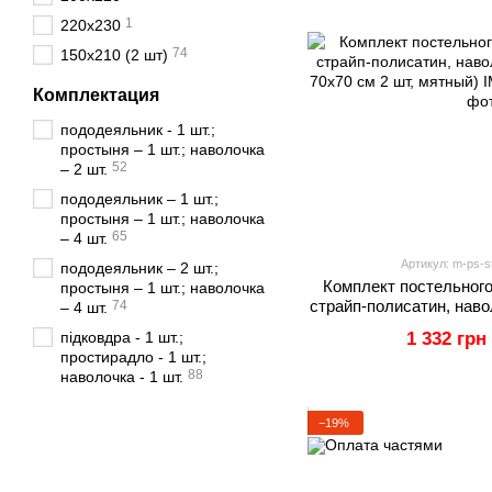
1
220х230
74
150х210 (2 шт)
Комплектация
пододеяльник - 1 шт.;
простыня – 1 шт.; наволочка
52
– 2 шт.
пододеяльник – 1 шт.;
простыня – 1 шт.; наволочка
65
– 4 шт.
Артикул: m-ps-st
пододеяльник – 2 шт.;
Комплект постельного
простыня – 1 шт.; наволочка
страйп-полисатин, наво
74
– 4 шт.
70х70 см 2 шт
підковдра - 1 шт.;
1 332 грн
простирадло - 1 шт.;
88
наволочка - 1 шт.
−19%