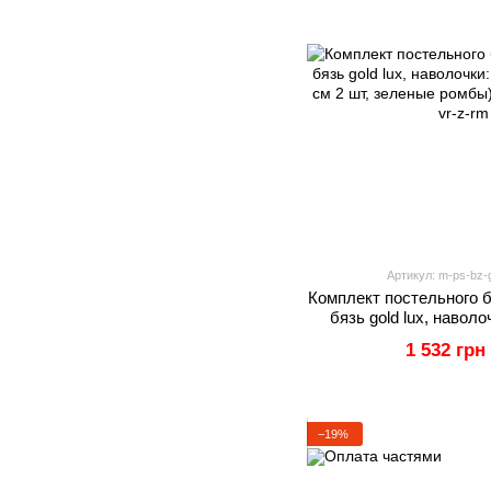
Артикул: m-ps-bz-g
Комплект постельного б
бязь gold lux, наволо
70х70 см 2 шт, зе
1 532 грн
−19%