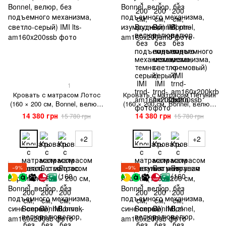
1
1
Кровать с матрасом Лотос
Кровать с матрасом Петуния
(160 × 200 см, Bonnel, велюр,
(160 × 200 см, Bonnel, велюр,
без подъемного механизма,
без подъемного механизма,
14 380 грн
14 380 грн
15 780 грн
15 780 грн
светло-серый) IMI
изумрудный) IMI
+2
+2
−9%
−9%