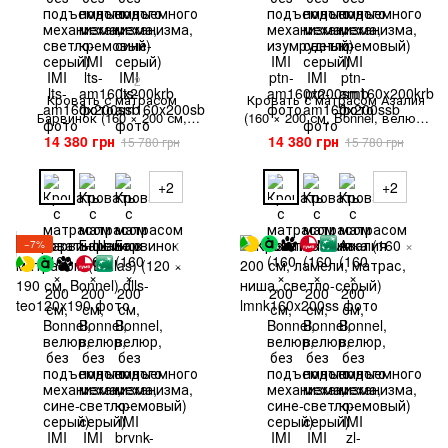
2
Кровать с матрасом
Кровать с матрасом Азалия
Барвинок (160 × 200 см,
(160 × 200 см, Bonnel, велюр,
Bonnel, велюр, без
без подъемного механизма,
14 380 грн
14 380 грн
15 780 грн
15 780 грн
подъемного механизма, сине-
сине-серый) IMI
серый) IMI
+2
+2
−7%