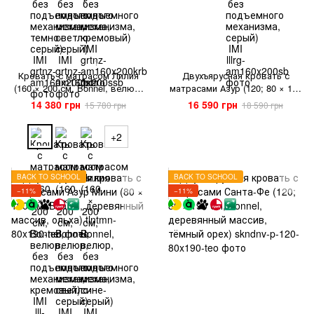
1
Кровать с матрасом Лилия
Двухъярусная кровать с
(160 × 200 см, Bonnel, велюр,
матрасами Азур (120; 80 × 190
без подъемного механизма,
см, Bonnel, деревянный
14 380 грн
16 590 грн
15 780 грн
18 590 грн
кремовый) IMI
массив, ольха)
+2
BACK TO SCHOOL
BACK TO SCHOOL
−11%
−11%