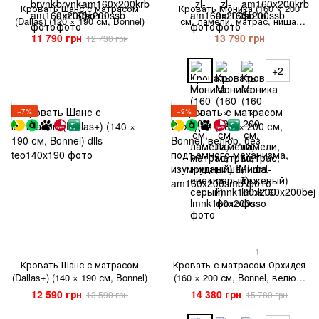
Кровать Шанс с матрасом
Кровать Моника (160 × 200
(Dallas) (120 × 190 см, Bonnel)
см, ламели, матрас, ниша,
светло-серый)
11 790 грн
13 790 грн
12 730 грн
+2
−7%
−9%
1
Кровать Шанс с матрасом
Кровать с матрасом Орхидея
(Dallas+) (140 × 190 см, Bonnel)
(160 × 200 см, Bonnel, велюр,
без подъемного механизма,
12 590 грн
14 380 грн
13 590 грн
15 780 грн
изумрудный) IMI