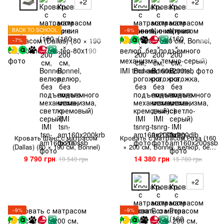
+2
+2
BACK TO SCHOOL
−9%
−7%
1
Кровать Шанс с матрасом
Кровать с матрасом Роза (160
(Dallas) (80 × 190 см, Bonnel)
× 200 см, Bonnel, велюр, без
подъемного механизма,
9 790 грн
14 380 грн
10 540 грн
15 780 грн
темно-серый) IMI
+2
−9%
−9%