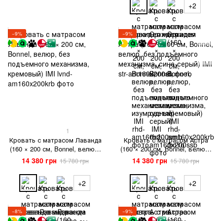
+2
−9%
−9%
1
1
Кровать с матрасом Лаванда
Кровать с матрасом Астра
(160 × 200 см, Bonnel, велюр,
(160 × 200 см, Bonnel, велюр,
без подъемного механизма,
без подъемного механизма,
14 380 грн
14 380 грн
15 780 грн
15 780 грн
кремовый) IMI
сине-серый) IMI
+2
+2
−8%
−9%