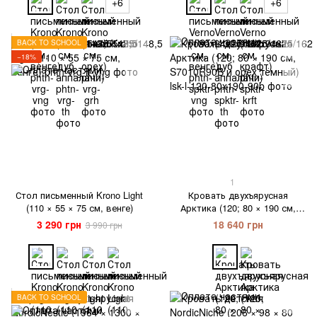
+6
+6
BACK TO SCHOOL
−18%
1
Стол письменный Krono Light
Кровать двухъярусная
(110 × 55 × 75 см, венге)
Арктика (120; 80 × 190 см,
S7010R90B и орех тёмный)
3 290 грн
18 640 грн
3 990 грн
BACK TO SCHOOL