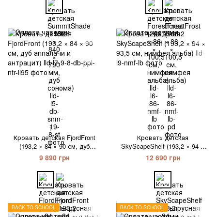
1
Кровать детская FjordFront
Кровать детская
(193,2 × 84 × 90 см, дуб
SkyScapeShelf (193,2 × 94 ×
аппалачи и антрацит)
93,5 см, нимфея альба)
9 890 грн
12 690 грн
BACK TO SCHOOL
BACK TO SCHOOL