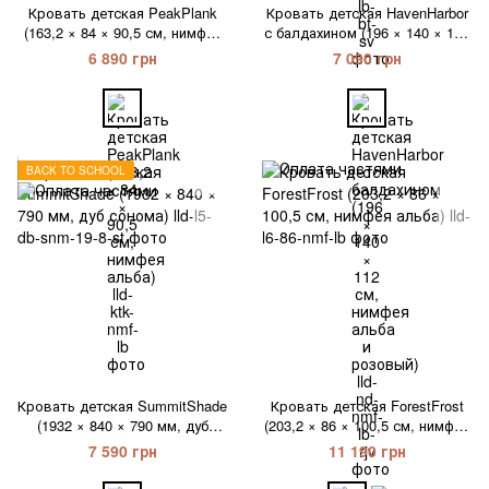
Кровать детская PeakPlank
Кровать детская HavenHarbor
(163,2 × 84 × 90,5 см, нимфея
с балдахином (196 × 140 × 112
альба)
см, нимфея альба и розовый)
6 890 грн
7 090 грн
BACK TO SCHOOL
Кровать детская SummitShade
Кровать детская ForestFrost
(1932 × 840 × 790 мм, дуб
(203,2 × 86 × 100,5 см, нимфея
сонома)
альба)
7 590 грн
11 190 грн