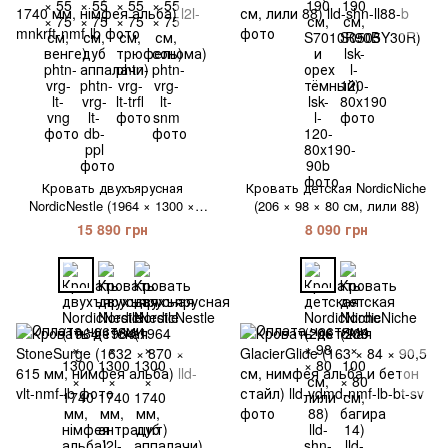
Кровать двухъярусная
Кровать детская NordicNiche
NordicNestle (1964 × 1300 ×
(206 × 98 × 80 см, лили 88)
1740 мм, німфея альба)
15 890 грн
8 090 грн