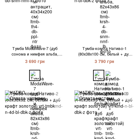
Тумба ModaWave-7 (дуб
Тумба-комод Нативо-1
сонома и нимфея альба,
(80х38х100 см, белый + дуб
82х43х86 см)
крафт золотой)
3 690 грн
3 790 грн