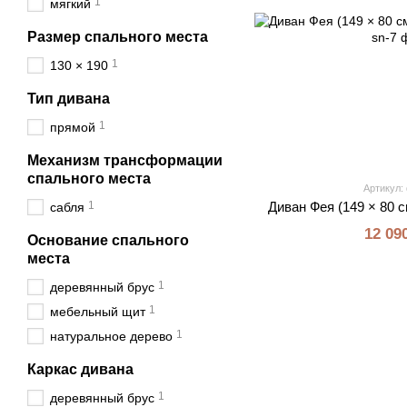
1
мягкий
Размер спального места
1
130 × 190
Тип дивана
1
прямой
Механизм трансформации
спального места
Артикул: 
1
Диван Фея (149 × 80 с
сабля
12 09
Основание спального
места
1
деревянный брус
1
мебельный щит
1
натуральное дерево
Каркас дивана
1
деревянный брус