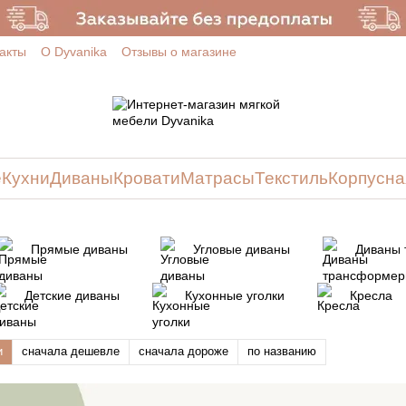
акты
О Dyvanika
Отзывы о магазине
е
Кухни
Диваны
Кровати
Матрасы
Текстиль
Корпусна
Прямые диваны
Угловые диваны
Диваны
Детские диваны
Кухонные уголки
Кресла
и
сначала дешевле
сначала дороже
по названию