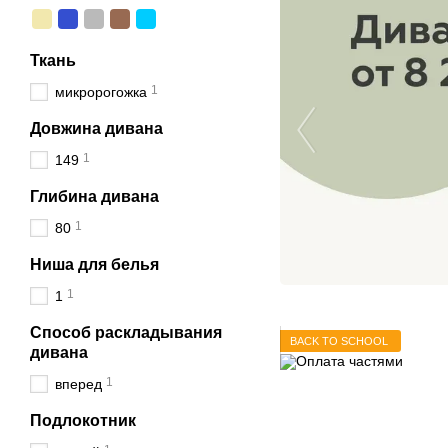
Ткань
1
микророгожка
Довжина дивана
1
149
Глибина дивана
1
80
Ниша для белья
1
1
Способ раскладывания
BACK TO SCHOOL
дивана
1
вперед
Подлокотник