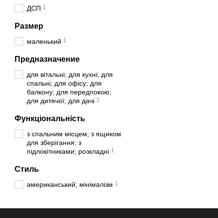
1
ДСП
Размер
1
маленький
Предназначение
для вітальні; для кухні; для
спальні; для офісу; для
балкону; для передпокою;
1
для дитячої; для дачі
Функціональність
з спальним місцем; з ящиком
для зберігання; з
1
підлокітниками; розкладні
Стиль
1
американський; мінімалізм