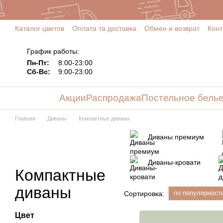
Перейти к основному контенту
Каталог цветов
Оплата та доставка
Обмен и возврат
Конт
График работы:
Пн-Пт:
8:00-23:00
Сб-Вс:
9:00-23:00
Акции
Распродажа
Постельное бель
Главная
Диваны
Компактные диваны
Диваны премиум
Диваны-кровати
Компактные
диваны
по популярност
Сортировка:
Цвет