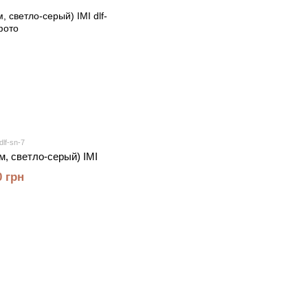
dlf-sn-7
м, светло-серый) IMI
0 грн