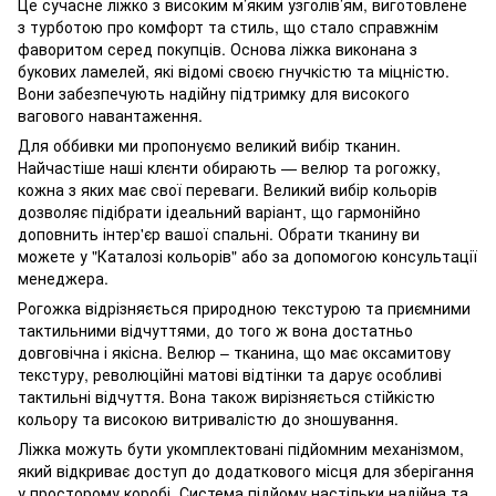
Це сучасне ліжко з високим м’яким узголів’ям, виготовлене
з турботою про комфорт та стиль, що стало справжнім
фаворитом серед покупців. Основа ліжка виконана з
букових ламелей, які відомі своєю гнучкістю та міцністю.
Вони забезпечують надійну підтримку для високого
вагового навантаження.
Для оббивки ми пропонуємо великий вибір тканин.
Найчастіше наші клєнти обирають — велюр та рогожку,
кожна з яких має свої переваги. Великий вибір кольорів
дозволяє підібрати ідеальний варіант, що гармонійно
доповнить інтер'єр вашої спальні. Обрати тканину ви
можете у "Каталозі кольорів" або за допомогою консультації
менеджера.
Рогожка відрізняється природною текстурою та приємними
тактильними відчуттями, до того ж вона достатньо
довговічна і якісна. Велюр – тканина, що має оксамитову
текстуру, революційні матові відтінки та дарує особливі
тактильні відчуття. Вона також вирізняється стійкістю
кольору та високою витривалістю до зношування.
Ліжка можуть бути укомплектовані підйомним механізмом,
який відкриває доступ до додаткового місця для зберігання
у просторому коробі. Система підйому настільки надійна та