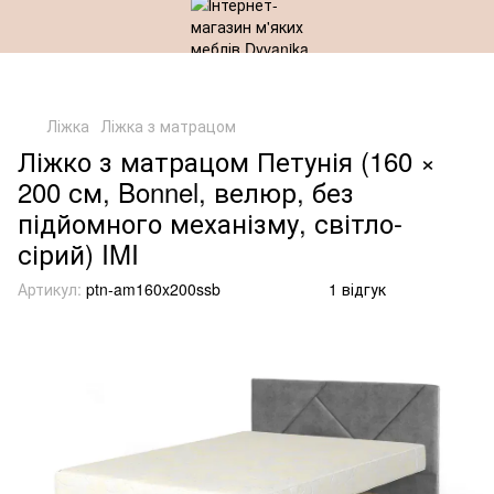
Ліжка
Ліжка з матрацом
Ліжко з матрацом Петунія (160 ×
200 см, Bonnel, велюр, без
підйомного механізму, світло-
сірий) IMI
Артикул:
ptn-am160x200ssb
1 відгук