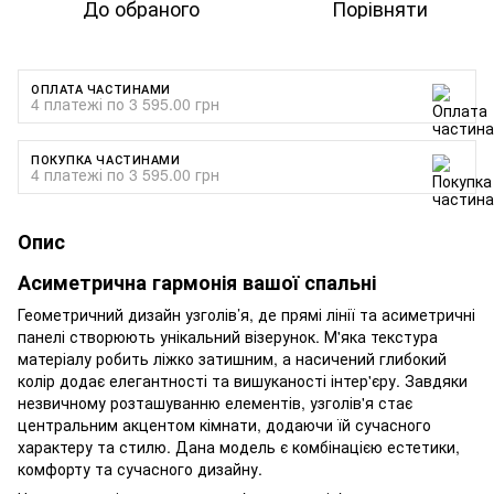
До обраного
Порівняти
ОПЛАТА ЧАСТИНАМИ
4 платежі по 3 595.00 грн
ПОКУПКА ЧАСТИНАМИ
4 платежі по 3 595.00 грн
Опис
Асиметрична гармонія вашої спальні
Геометричний дизайн узголів’я, де прямі лінії та асиметричні
панелі створюють унікальний візерунок. М'яка текстура
матеріалу робить ліжко затишним, а насичений глибокий
колір додає елегантності та вишуканості інтер'єру. Завдяки
незвичному розташуванню елементів, узголів'я стає
центральним акцентом кімнати, додаючи їй сучасного
характеру та стилю. Дана модель є комбінацією естетики,
комфорту та сучасного дизайну.