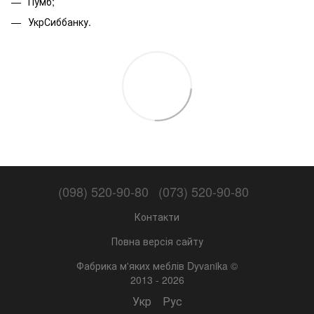
Пумб;
УкрСиббанку.
(098) 520-90-80
(073) 520-90-80
Контакти
Повна версія сайту
Фабрика м'яких меблів Dyvanika ©
2013 - 2026
Укр
Рус