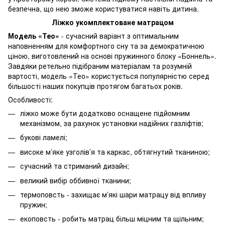
безпечна, що нею зможе користуватися навіть дитина.
Ліжко укомплектоване матрацом
Модель «Тео»
- сучасний варіант з оптимальним
наповненням для комфортного сну та за демократичною
ціною, виготовлений на основі пружинного блоку «Боннель».
Завдяки ретельно підібраним матеріалам та розумній
вартості, модель «Тео» користується популярністю серед
більшості наших покупців протягом багатьох років.
Особливості:
ліжко може бути додатково оснащене підйомним
механізмом, за рахунок установки надійних газліфтів;
букові ламелі;
високе м’яке узголів’я та каркас, обтягнутий тканиною;
сучасний та стриманий дизайн;
великий вибір оббивної тканини;
термоповсть - захищає м’які шари матрацу від впливу
пружин;
екоповсть - робить матрац більш міцним та щільним;