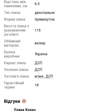
Відстань між
6.5
ламелями, см
Тип ліжка
двоспальне
Форма ліжка
прямокутна
Висота ліжка з
урахуванням
115
узголів'я
Оббивний
велюр
матеріал
Країна
Україна
виробник
Каркас ліжка
ДСП
Узніжжя ліжка
ДСП
Узголів'я ліжка
м'яке, ДСП
Гарантійний
18
термін
Відгуки
1
Уляна Копач