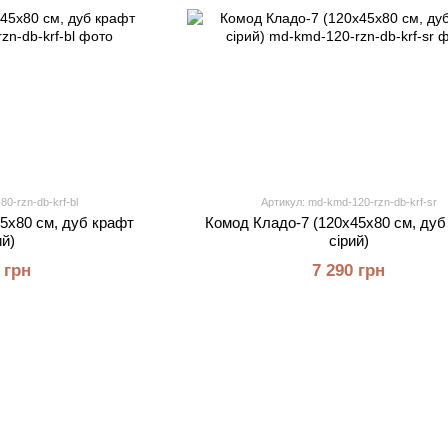
0-rzn-db-krf-bl
Артикул: md-kmd-120-rzn-db-krf-sr
5х80 см, дуб крафт
Комод Кладо-7 (120х45х80 см, дуб
ий)
сірий)
 грн
7 290 грн