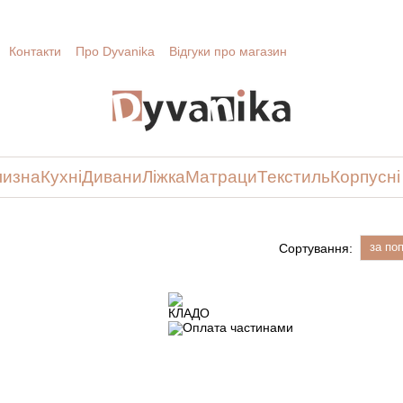
Контакти
Про Dyvanika
Відгуки про магазин
лизна
Кухні
Дивани
Ліжка
Матраци
Текстиль
Корпусні
за по
Сортування: