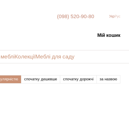
(098) 520-90-80
Укр
Рус
Мій кошик
 меблі
Колекції
Меблі для саду
пулярністю
спочатку дешевше
спочатку дорожчі
за назвою