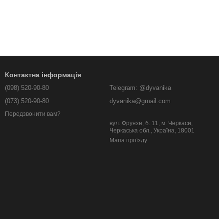
Контактна інформація
(098) 520-90-80
Telegram: @dyvanika
(073) 520-90-80
dyvanika@gmail.com
Передзвонити вам?
вул. Фрунзе, б. 11, м. Черкаси,
Черкаська обл., Україна, 18001
Мапа проїзду