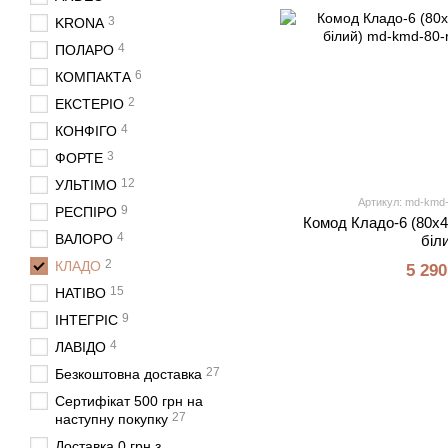
3
KRONA
4
ПОЛАРО
6
КОМПАКТА
2
ЕКСТЕРІО
4
КОНФІГО
3
ФОРТЕ
12
УЛЬТІМО
Артикул: md-kmd-8
9
РЕСПІРО
Комод Кладо-6 (80х4
4
ВАЛОРО
біл
2
КЛАДО
5 290
15
НАТІВО
9
ІНТЕГРІС
4
ЛАВІДО
27
Безкоштовна доставка
Сертифікат 500 грн на
27
наступну покупку
Доставка 0 грн з