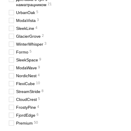
21
наматрацником
5
UrbanOak
3
ModaVista
4
SleekLine
2
GlacierGrove
3
WinterWhisper
5
Formo
9
SleekSpace
9
ModaWave
4
NordicNest
10
FlexiCube
8
StreamStride
5
CloudCrest
4
FrostyPine
6
FjordEdge
50
Premium