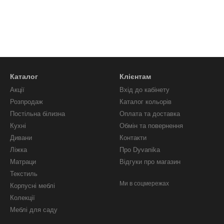
Каталог
Клієнтам
Акції
Вхід до кабінету
Розпродаж
Каталог кольорів
Постільна білизна
Оплата та доставка
Кухні
Обмін та повернення
Дивани
Контакти
Ліжка
Про Dyvanika
Матраци
Відгуки про магазин
Текстиль
Ми в соцмережах
Корпусні меблі
Колекції
Меблі для саду