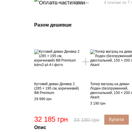
4 платежі по 7 497.50 грн
4 платежі по 7 
Разом дешевше
Кутовий диван Денвер 2
Топер матрац на диван
(285 × 195 см, коричневий)
Лоден (безпружинний,
IMI Premium
двоспальний, 150 × 200 
Akant
29 990 грн
3 190 грн
32 185 грн
33 180 грн
Купити
Опис