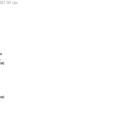
497.50 грн
см)