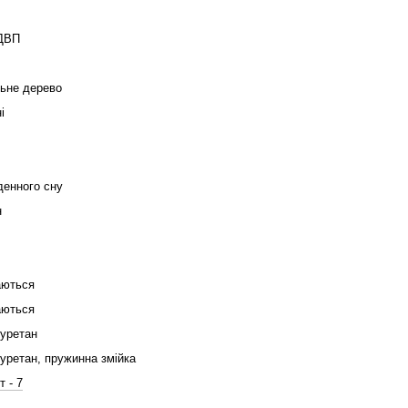
ДВП
ьне дерево
і
енного сну
н
аються
аються
іуретан
іуретан, пружинна змійка
т - 7