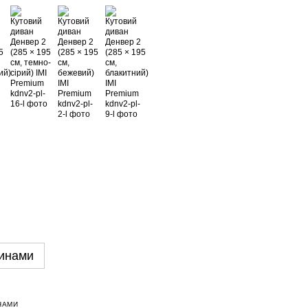
инами
НАМИ