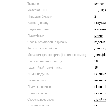
Тканина
велюр
Матеріал ніші
ЛДСП; 
Ніша для білизни
2
Каркас дивану
натурал
Задня частина
в тканин
Підлокітник
м'який
Спосіб розкладання дивану
вздовж
Тип спального місця
для щод
Механізм трансформації спального місця
дельфі
Висота спального місця
50
Гарантійний термін, міс.
18
Знімні подушки
не знім
Знімні чохли
не знім
Подушка спинки
пінопол
Спальне місце
пінопол
Сторона розвороту
лівий ку
Висувний ящик
ні