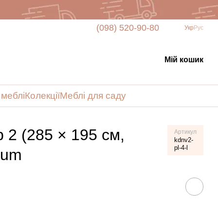
(098) 520-90-80
Укр
Рус
Мій кошик
 меблі
Колекції
Меблі для саду
 2 (285 × 195 см,
Артикул
kdnv2-
pl-4-l
ium