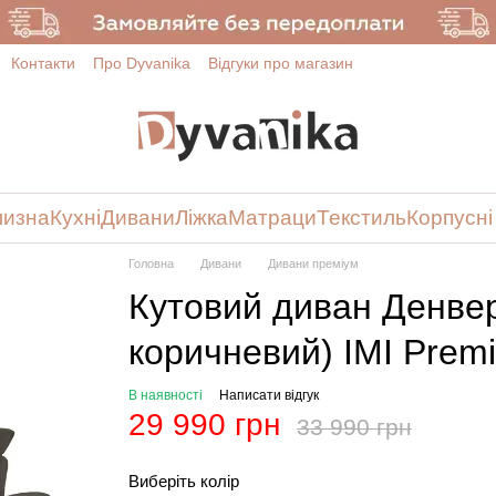
Контакти
Про Dyvanika
Відгуки про магазин
лизна
Кухні
Дивани
Ліжка
Матраци
Текстиль
Корпусні
Головна
Дивани
Дивани преміум
Кутовий диван Денвер
коричневий) IMI Prem
В наявності
Написати відгук
29 990 грн
33 990 грн
Виберіть колір