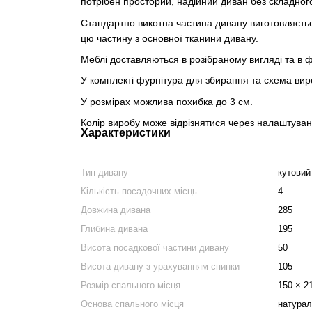
потрібен просторий, надійний диван без складного
Стандартно викотна частина дивану виготовляєтьс
цю частину з основної тканини дивану.
Меблі доставляються в розібраному вигляді та в 
У комплекті фурнітура для збирання та схема вир
У розмірах можлива похибка до 3 см.
Колір виробу може відрізнятися через налаштува
Характеристики
Тип дивану
кутовий
Кількість посадочних місць
4
Довжина дивана
285
Глибина дивана
195
Висота посадкової частини дивану
50
Висота дивану з урахуванням спинки
105
Розмір спального місця
150 × 2
Основа спального місця
натурал