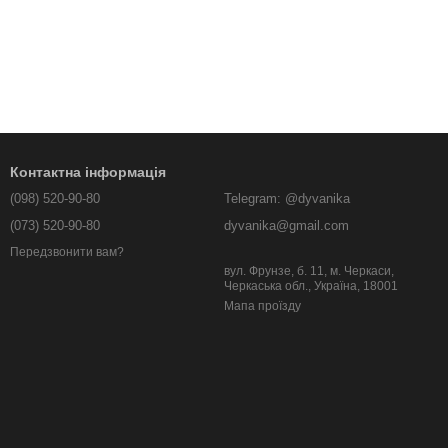
Контактна інформація
(098) 520-90-80
Telegram: @dyvanika
(073) 520-90-80
dyvanika@gmail.com
Передзвонити вам?
вул. Фрунзе, б. 11, м. Черкаси,
Черкаська обл., Україна, 18001
Мапа проїзду