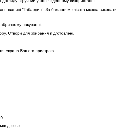
 догляду і зручний у повсякденному використанні.
я в тканині "Габардин". За бажанням клієнта можна виконати
фабричному пакуванні.
обу. Отвори для збирання підготовлені.
ння екрана Вашого пристрою.
10
ьне дерево