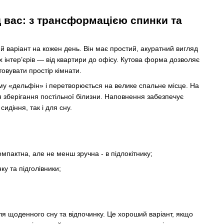
 вас: з трансформацією спинки та
й варіант на кожен день. Він має простий, акуратний вигляд
х інтер’єрів — від квартири до офісу. Кутова форма дозволяє
овувати простір кімнати.
му «дельфін» і перетворюється на велике спальне місце. На
 зберігання постільної білизни. Наповнення забезпечує
сидіння, так і для сну.
компактна, але не менш зручна - в підлокітнику;
у та підголівники;
для щоденного сну та відпочинку. Це хороший варіант, якщо