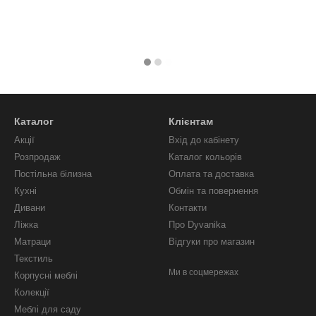
Каталог
Клієнтам
Акції
Вхід до кабінету
Розпродаж
Каталог кольорів
Постільна білизна
Оплата та доставка
Кухні
Обмін та повернення
Дивани
Контакти
Ліжка
Про Dyvanika
Матраци
Відгуки про магазин
Текстиль
Ми в соцмережах
Корпусні меблі
Колекції
Меблі для саду