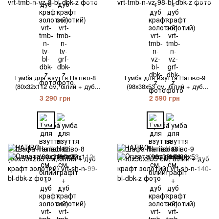
Тумба для взуття Натіво-8
Тумба для взуття Натіво-9
(80х32х112 см, білий + дуб
(98х38х53 см, білий + дуб
крафт золотий)
крафт золотий)
3 290 грн
2 590 грн