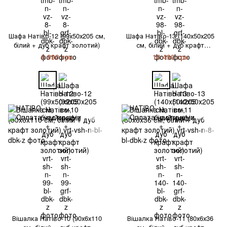
Шафа Натіво-12 (99х50х205 см,
Шафа Натіво-13 (140х50х205
білий + дуб крафт золотий)
см, білий + дуб крафт
золотий)
6 990 грн
10 490 грн
Вішалка Натіво-10 (90х6х110
Вішалка Натіво-11 (80х6х36