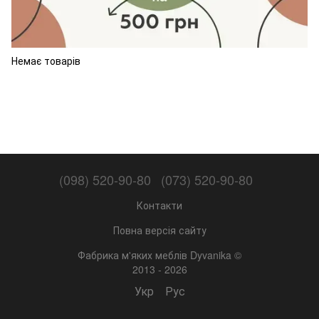
Немає товарів
(098) 520-90-80
(073) 520-90-80
Контакти
Повна версія сайту
Фабрика м'яких меблів Dyvanika ©
2013 - 2026
Укр
Рус