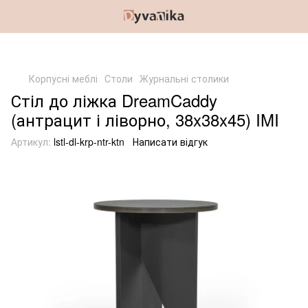
Корпусні меблі
Столи
Журнальні столики
Стіл до ліжка DreamCaddy
(антрацит і ліворно, 38x38x45) IMI
Артикул:
lstl-dl-krp-ntr-ktn
Написати відгук