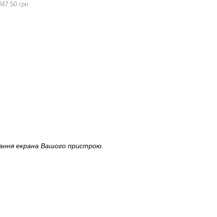
047.50 грн
вання екрана Вашого пристрою.