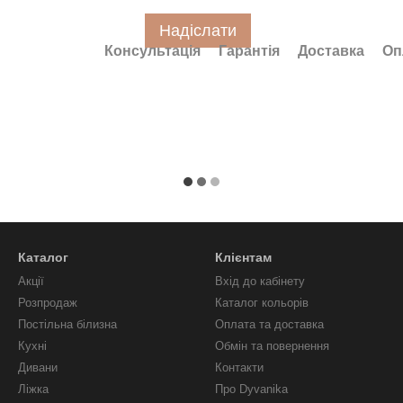
Надіслати
Консультація
Гарантія
Доставка
Оп
Каталог
Клієнтам
Акції
Вхід до кабінету
Розпродаж
Каталог кольорів
Постільна білизна
Оплата та доставка
Кухні
Обмін та повернення
Дивани
Контакти
Ліжка
Про Dyvanika