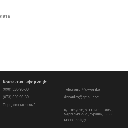
лата
Контактна інформація
(098) 520-90-80
Telegram: @dyvanika
(073) 520-90-80
dyvanika@gmail.com
Передзвонити вам?
вул. Фрунзе, б. 11, м. Черкаси,
Черкаська обл., Україна, 18001
Мапа проїзду