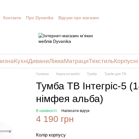
Контакти
Про Dyvanika
Відгуки про магазин
лизна
Кухні
Дивани
Ліжка
Матраци
Текстиль
Корпусні
Головна
Корпусні меблі
Тумби
Тумби для ТВ
Тумба ТВ Інтегріс-5 (
німфея альба)
В наявності
Написати відгук
4 190 грн
Колір корпусу