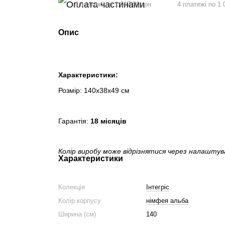
4 платежі по 1 047.50 грн
4 платежі по 1 
Опис
Характеристики:
Розмір: 140х38х49 см
Гарантія:
18 місяців
Колір виробу може відрізнятися через налашту
Характеристики
Колекція
Інтегріс
Колір корпусу
німфея альба
Ширина (см)
140