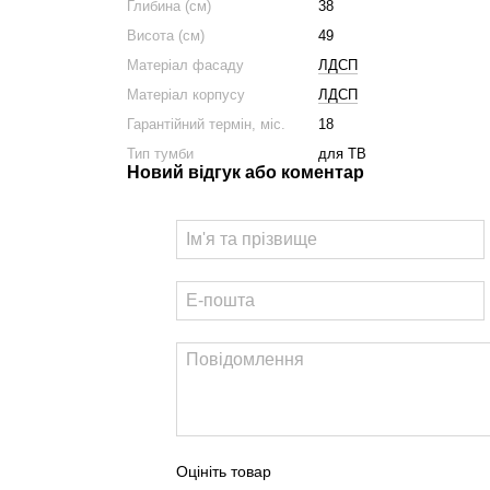
Глибина (см)
38
Висота (см)
49
Матеріал фасаду
ЛДСП
Матеріал корпусу
ЛДСП
Гарантійний термін, міс.
18
Тип тумби
для ТВ
Новий відгук або коментар
Оцініть товар