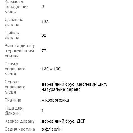
Кількість
посадочних
2
місць
Довжина
138
дивана
Глибина
82
дивана
Висота дивану
з урахуванням
77
спинки
Розмір
спального
130 × 190
місця
Основа
дерев'яний брус, меблевий щит,
спального
натуральне дерево
місця
Тканина
мікророгожка
Ніша для
1
білизни
Каркас дивану
дерев'яний брус, ДСП
Задня частина
в флізеліні