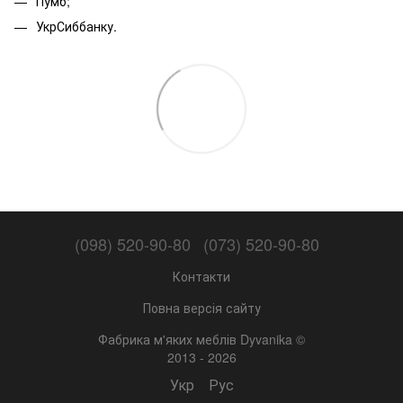
Пумб;
УкрСиббанку.
(098) 520-90-80
(073) 520-90-80
Контакти
Повна версія сайту
Фабрика м'яких меблів Dyvanika ©
2013 - 2026
Укр
Рус