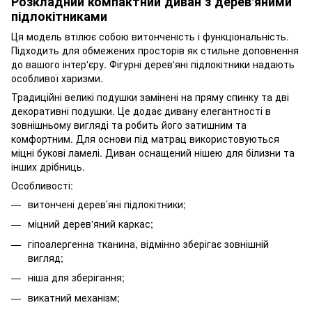
Розкладний компактний диван з дерев'яними
підлокітниками
Ця модель втілює собою витонченість і функціональність.
Підходить для обмежених просторів як стильне доповнення
до вашого інтер'єру. Фігурні дерев'яні підлокітники надають
особливої харизми.
Традиційні великі подушки замінені на пряму спинку та дві
декоративні подушки. Це додає дивану елегантності в
зовнішньому вигляді та робить його затишним та
комфортним. Для основи під матрац використовуються
міцні букові ламелі. Диван оснащений нішею для білизни та
інших дрібниць.
Особливості:
витончені дерев’яні підлокітники;
міцний дерев'яний каркас;
гіпоалергенна тканина, відмінно зберігає зовнішній
вигляд;
ніша для зберігання;
викатний механізм;