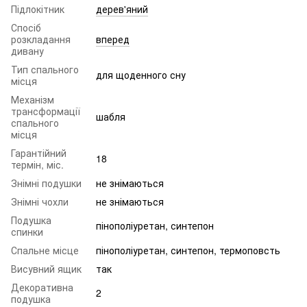
Підлокітник
дерев'яний
Спосіб
розкладання
вперед
дивану
Тип спального
для щоденного сну
місця
Механізм
трансформації
шабля
спального
місця
Гарантійний
18
термін, міс.
Знімні подушки
не знімаються
Знімні чохли
не знімаються
Подушка
пінополіуретан, синтепон
спинки
Спальне місце
пінополіуретан, синтепон, термоповсть
Висувний ящик
так
Декоративна
2
подушка