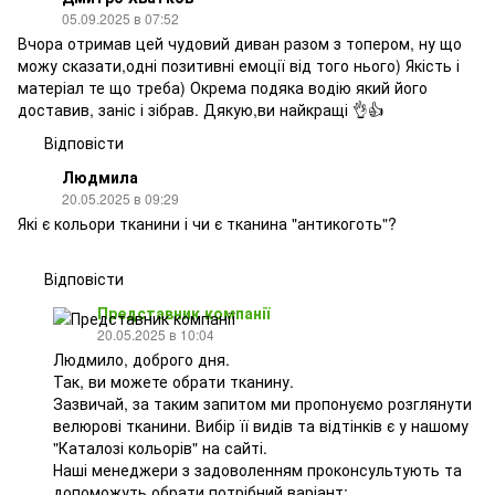
05.09.2025 в 07:52
Вчора отримав цей чудовий диван разом з топером, ну що
можу сказати,одні позитивні емоції від того нього) Якість і
матеріал те що треба) Окрема подяка водію який його
доставив, заніс і зібрав. Дякую,ви найкращі 👌👍
Відповісти
Людмила
20.05.2025 в 09:29
Які є кольори тканини і чи є тканина "антикоготь"?
Відповісти
Представник компанії
20.05.2025 в 10:04
Людмило, доброго дня.
Так, ви можете обрати тканину.
Зазвичай, за таким запитом ми пропонуємо розглянути
велюрові тканини. Вибір її видів та відтінків є у нашому
"Каталозі кольорів" на сайті.
Наші менеджери з задоволенням проконсультують та
допоможуть обрати потрібний варіант: