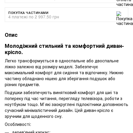
ПОКУПКА ЧАСТИНАМИ
4 платежі по 2 997.50 грн
Опис
Молодіжний стильний та комфортний диван-
крісло.
Легко трансформується в односпальне або двоспальне
ліжко залежно від розміру моделі. Забезпечує
максимальний комфорт для сидіння та відпочинку. Нижню
частину обладнано нішею для зберігання подушок або
різних предметів.
Подушки забезпечують винятковий комфорт для шиї та
попереку під час читання, перегляду телевізора, роботи з
ноутбуком тощо. М`які заокруглені підлокітники доповнюють
сучасний мінімалістичний дизайн. Цей диван-крісло є
зручним для щоденного сну.
Особливості:
дерев'яний каркас;