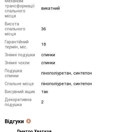
Механізм
трансформації
викатний
спального
місця
Висота
спального
36
місця
Гарантійний
18
термін, міс.
Знімні подушки
спинки
Знімні чохли
спинки
Подушка
пінополіуретан, синтепон
спинки
Спальне місце
пінополіуретан, синтепон
Висувний ящик
так
Декоративна
2
подушка
Відгуки
6
Дмитро Хватков