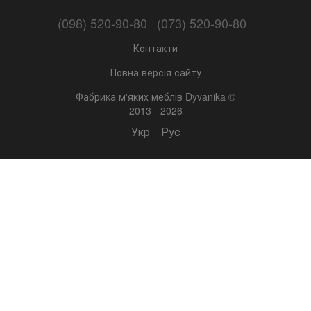
(098) 520-90-80
(073) 520-90-80
Контакти
Повна версія сайту
Фабрика м'яких меблів Dyvanika ©
2013 - 2026
Укр
Рус