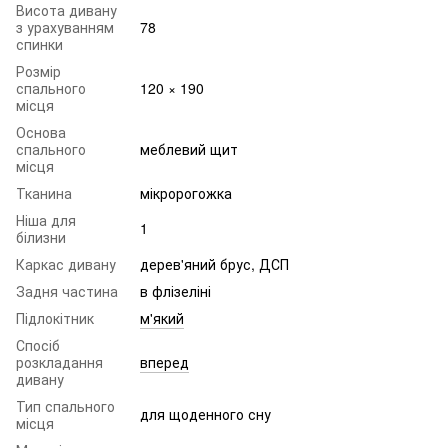
Висота дивану
з урахуванням
78
спинки
Розмір
спального
120 × 190
місця
Основа
спального
меблевий щит
місця
Тканина
мікророгожка
Ніша для
1
білизни
Каркас дивану
дерев'яний брус, ДСП
Задня частина
в флізеліні
Підлокітник
м'який
Спосіб
розкладання
вперед
дивану
Тип спального
для щоденного сну
місця