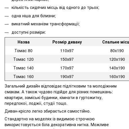
кількість сидячих місць від одного до трьох;
одна ніша для білизни;
викатний механізм трансформації;
доступні розміри:
Назва
Розмір дивану
Спальне міс
Томас 80
110х97
80х190
Томас 120
150х97
120х190
Томас 140
170х97
140х190
Томас 160
190х97
160х190
Загальний дизайн відповідає підлітковим та молодіжним
смакам. А також чудово підійде для різних помешкань:
квартири, заміські будинки, кімнати в гуртожитку,
передпокої, лоджії, студії тощо.
Диван-крісло легко збирається самостійно.
Стандартно на моделях із видимою строчкою
використовується біла декоративна нитка. Можливе