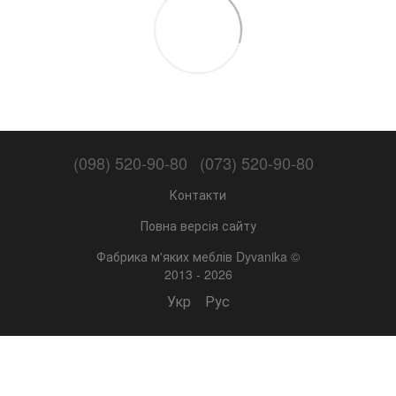
(098) 520-90-80
(073) 520-90-80
Контакти
Повна версія сайту
Фабрика м'яких меблів Dyvanika ©
2013 - 2026
Укр
Рус