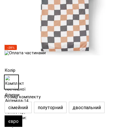
−28%
Колір
Розмір комплекту
сімейний
полуторний
двоспальний
євро