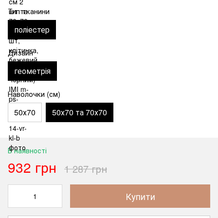
Тип тканини
поліестер
Дизайн
геометрія
Наволочки (см)
50х70
50х70 та 70х70
В наявності
932 грн
1 287 грн
Купити