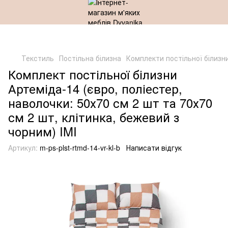
Текстиль
Постільна білизна
Комплекти постільної білизн
Комплект постільної білизни
Артеміда-14 (євро, поліестер,
наволочки: 50х70 см 2 шт та 70х70
см 2 шт, клітинка, бежевий з
чорним) IMI
Артикул:
m-ps-plst-rtmd-14-vr-kl-b
Написати відгук