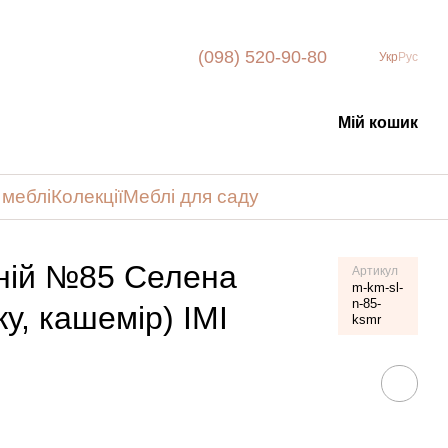
(098) 520-90-80
Укр
Рус
Мій кошик
 меблі
Колекції
Меблі для саду
ній №85 Селена
Артикул
m-km-sl-
n-85-
ку, кашемір) IMI
ksmr