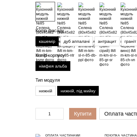
Колір фасаду
кашемір
дуб аппалачі
антрацит
граніт
Колір корпусу
німфея альба
Тип модуля
нижній
нижній, під мийку
Купити
Оплата част
ОПЛАТА ЧАСТИНАМИ
ПОКУПКА ЧАСТИН