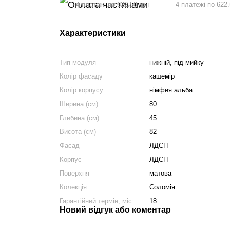
4 платежі по 622.50 грн
4 платежі по 622.
Характеристики
Тип модуля
нижній, під мийку
Колір фасаду
кашемір
Колір корпусу
німфея альба
Ширина (см)
80
Глибина (см)
45
Висота (см)
82
Фасад
ЛДСП
Корпус
ЛДСП
Поверхня
матова
Колекція
Соломія
Гарантійний термін, міс.
18
Новий відгук або коментар