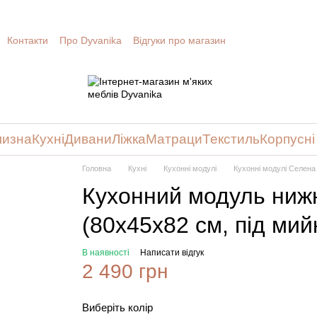
Контакти
Про Dyvanika
Відгуки про магазин
лизна
Кухні
Дивани
Ліжка
Матраци
Текстиль
Корпусні
Головна
Кухні
Кухонні модулі
Кухонні модулі Селена
Кухонний модуль ниж
(80х45х82 см, під мий
В наявності
Написати відгук
2 490 грн
Виберіть колір