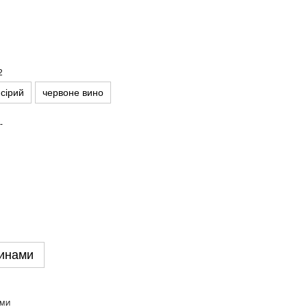
 сірий
червоне вино
инами
АМИ