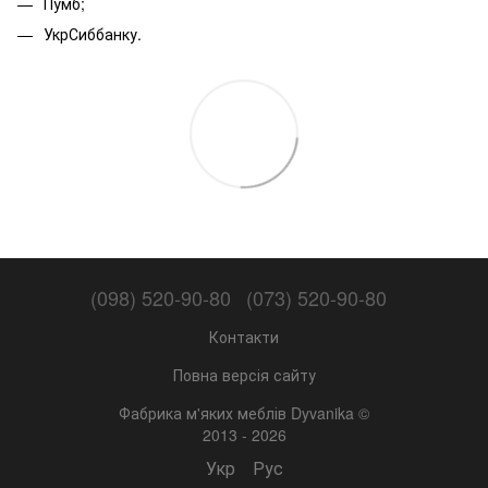
Пумб;
УкрСиббанку.
(098) 520-90-80
(073) 520-90-80
Контакти
Повна версія сайту
Фабрика м'яких меблів Dyvanika ©
2013 - 2026
Укр
Рус