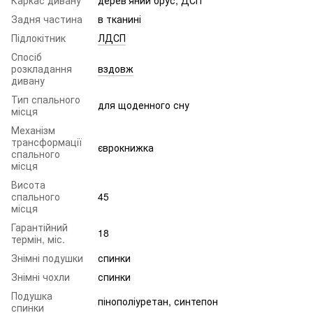
Задня частина
в тканині
Підлокітник
ЛДСП
Спосіб
розкладання
вздовж
дивану
Тип спального
для щоденного сну
місця
Механізм
трансформації
єврокнижка
спального
місця
Висота
спального
45
місця
Гарантійний
18
термін, міс.
Знімні подушки
спинки
Знімні чохли
спинки
Подушка
пінополіуретан, синтепон
спинки