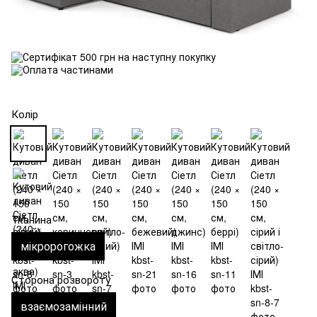
Колір
Тканина
мікророгожка
Сторона розвороту
взаємозамінний