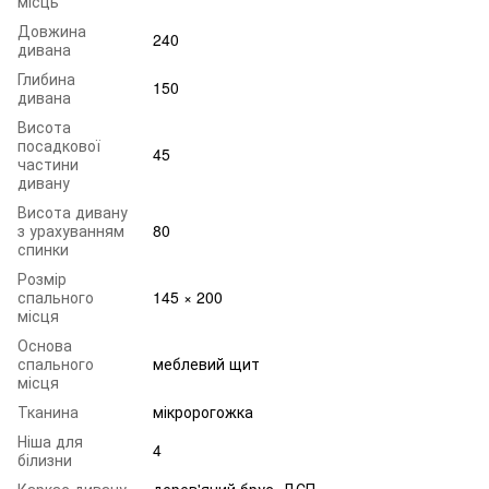
місць
Довжина
240
дивана
Глибина
150
дивана
Висота
посадкової
45
частини
дивану
Висота дивану
з урахуванням
80
спинки
Розмір
спального
145 × 200
місця
Основа
спального
меблевий щит
місця
Тканина
мікророгожка
Ніша для
4
білизни
Каркас дивану
дерев'яний брус, ДСП