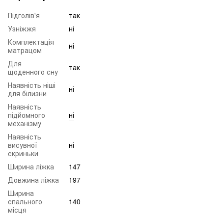
Підголів'я
так
Узніжжя
ні
Комплектація
ні
матрацом
Для
так
щоденного сну
Наявність ніші
ні
для білизни
Наявність
підйомного
ні
механізму
Наявність
висувної
ні
скриньки
Ширина ліжка
147
Довжина ліжка
197
Ширина
спального
140
місця