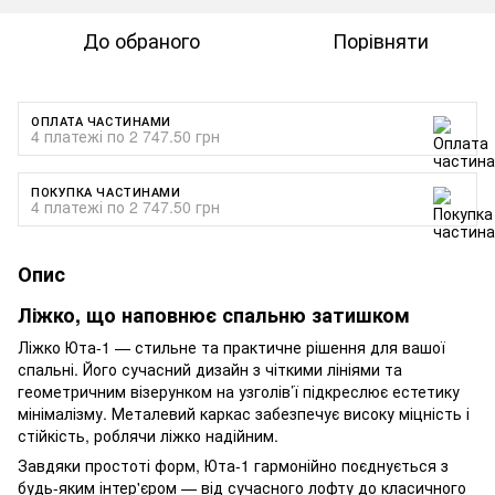
До обраного
Порівняти
ОПЛАТА ЧАСТИНАМИ
4 платежі по 2 747.50 грн
ПОКУПКА ЧАСТИНАМИ
4 платежі по 2 747.50 грн
Опис
Ліжко, що наповнює спальню затишком
Ліжко Юта-1 — стильне та практичне рішення для вашої
спальні. Його сучасний дизайн з чіткими лініями та
геометричним візерунком на узголів’ї підкреслює естетику
мінімалізму. Металевий каркас забезпечує високу міцність і
стійкість, роблячи ліжко надійним.
Завдяки простоті форм, Юта-1 гармонійно поєднується з
будь-яким інтер'єром — від сучасного лофту до класичного