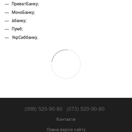
ПриватБанку;
МоноБанку;
àбанку;
Пумб;
УкрСиббанку.
(098) 520-90-80
(073) 520-90-80
Контакти
Повна версія сайту