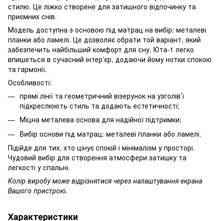
стилю. Це ліжко створене для затишного відпочинку та
приємних снів.
Модель доступна з основою під матрац на вибір: металеві
планки або ламелі. Це дозволяє обрати той варіант, який
забезпечить найбільший комфорт для сну. Юта-1 легко
впишеться в сучасний інтер’єр, додаючи йому нотки спокою
та гармонії.
Особливості:
прямі лінії та геометричний візерунок на узголів’ї
підкреслюють стиль та додають естетичності;
Міцна металева основа для надійної підтримки;
Вибір основи під матрац: металеві планки або ламелі.
Підійде для тих, хто цінує спокій і мінімалізм у просторі.
Чудовий вибір для створення атмосфери затишку та
легкості у спальні.
Колір виробу може відрізнятися через налаштування екрана
Вашого пристрою.
Характеристики