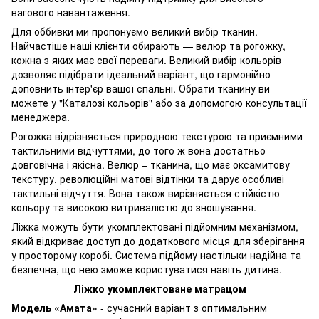
вагового навантаження.
Для оббивки ми пропонуємо великий вибір тканин.
Найчастіше наші клієнти обирають — велюр та рогожку,
кожна з яких має свої переваги. Великий вибір кольорів
дозволяє підібрати ідеальний варіант, що гармонійно
доповнить інтер'єр вашої спальні. Обрати тканину ви
можете у "Каталозі кольорів" або за допомогою консультації
менеджера.
Рогожка відрізняється природною текстурою та приємними
тактильними відчуттями, до того ж вона достатньо
довговічна і якісна. Велюр – тканина, що має оксамитову
текстуру, революційні матові відтінки та дарує особливі
тактильні відчуття. Вона також вирізняється стійкістю
кольору та високою витривалістю до зношування.
Ліжка можуть бути укомплектовані підйомним механізмом,
який відкриває доступ до додаткового місця для зберігання
у просторому коробі. Система підйому настільки надійна та
безпечна, що нею зможе користуватися навіть дитина.
Ліжко укомплектоване матрацом
Модель «Амата»
- сучасний варіант з оптимальним