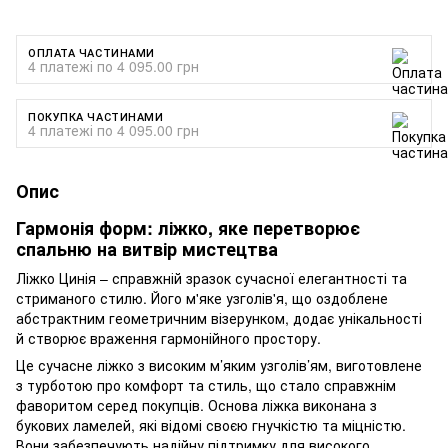
ОПЛАТА ЧАСТИНАМИ
4 платежі по 4 095.00 грн
ПОКУПКА ЧАСТИНАМИ
4 платежі по 4 095.00 грн
Опис
Гармонія форм: ліжко, яке перетворює
спальню на витвір мистецтва
Ліжко Цинія – справжній зразок сучасної елегантності та
стриманого стилю. Його м'яке узголів'я, що оздоблене
абстрактним геометричним візерунком, додає унікальності
й створює враження гармонійного простору.
Це сучасне ліжко з високим м’яким узголів’ям, виготовлене
з турботою про комфорт та стиль, що стало справжнім
фаворитом серед покупців. Основа ліжка виконана з
букових ламелей, які відомі своєю гнучкістю та міцністю.
Вони забезпечують надійну підтримку для високого