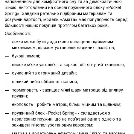
наповненням для комфортного сну та за демократичною
ціною, виготовлений на основі пружинного блоку «Pocket
Spring». Завдяки ретельно підібраним матеріалам та
розумній вартості, модель «Амата» має популярність серед
більшості наших покупців протягом багатьох років.
Особливості:
ліжко може бути додатково оснащене підйомним
механізмом, шляхом установки надійних газліфтів;
букові ламелі;
високе м’яке узголів’я та каркас, обтягнутий тканиною;
сучасний та стриманий дизайн;
великий вибір оббивної тканини;
термоповсть - захищає м’які шари матраца від впливу
пружин;
екоповсть - робить матрац більш міцним та щільним;
пружинний блок «Pocket Spring» - складається з
незалежних пружин, що не пов’язані одна з одною та
захищені пінополіуретановим каркасом;
матрац з додатковим ефектом “зима / літо” та ваговим