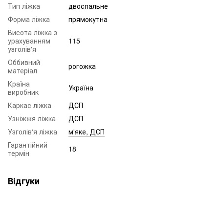
Тип ліжка
двоспальне
Форма ліжка
прямокутна
Висота ліжка з
урахуванням
115
узголів'я
Оббивний
рогожка
матеріал
Країна
Україна
виробник
Каркас ліжка
ДСП
Узніжжя ліжка
ДСП
Узголів'я ліжка
м'яке, ДСП
Гарантійний
18
термін
Відгуки