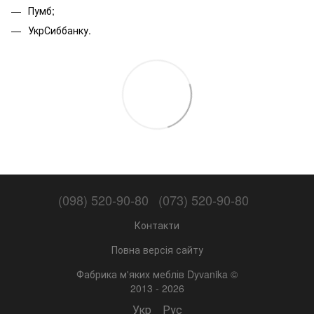
Пумб;
УкрСиббанку.
(098) 520-90-80
(073) 520-90-80
Контакти
Повна версія сайту
Фабрика м'яких меблів Dyvanika ©
2013 - 2026
Укр
Рус