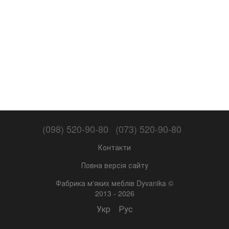
(098) 520-90-80
(073) 520-90-80
Контакти
Повна версія сайту
Фабрика м'яких меблів Dyvanika ©
2013 - 2026
Укр
Рус