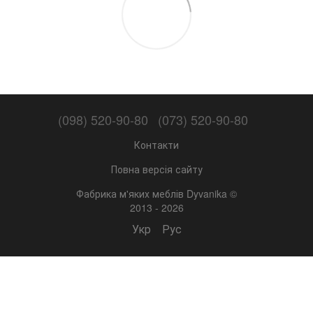
(098) 520-90-80
(073) 520-90-80
Контакти
Повна версія сайту
Фабрика м'яких меблів Dyvanika ©
2013 - 2026
Укр
Рус