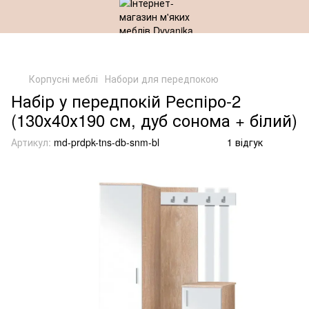
Корпусні меблі
Набори для передпокою
Набір у передпокій Респіро-2
(130х40х190 см, дуб сонома + білий)
Артикул:
md-prdpk-tns-db-snm-bl
1 відгук