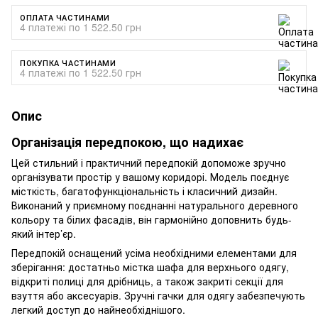
ОПЛАТА ЧАСТИНАМИ
4 платежі по 1 522.50 грн
ПОКУПКА ЧАСТИНАМИ
4 платежі по 1 522.50 грн
Опис
Організація передпокою, що надихає
Цей стильний і практичний передпокій допоможе зручно
організувати простір у вашому коридорі. Модель поєднує
місткість, багатофункціональність і класичний дизайн.
Виконаний у приємному поєднанні натурального деревного
кольору та білих фасадів, він гармонійно доповнить будь-
який інтер’єр.
Передпокій оснащений усіма необхідними елементами для
зберігання: достатньо містка шафа для верхнього одягу,
відкриті полиці для дрібниць, а також закриті секції для
взуття або аксесуарів. Зручні гачки для одягу забезпечують
легкий доступ до найнеобхіднішого.