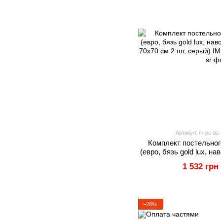
Артикул: m-ps-bz-
Комплект постельног
(евро, бязь gold lux, н
и 70х70 см 2 ш
1 532 грн
−28%