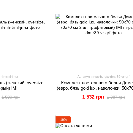
mh-trml-jn-sr
Артикул: m-ps-bz-glx-dmtr39-vr-grf
ь (женский, oversize,
Комплект постельного белья Деме
ерый) IMI
(евро, бязь gold lux, наволочки: 50х7
и 70х70 см 2 шт, графитовый) 
1 532 грн
1 590 грн
1 887 грн
−19%