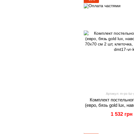
Артикул: m-ps-bz-g
Комплект постельног
(евро, бязь gold lux, н
и 70х70 см 2 шт, кл
1 532 грн