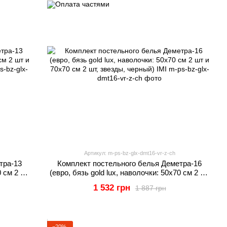
Артикул: m-ps-bz-glx-dmt16-vr-z-ch
тра-13
Комплект постельного белья Деметра-16
0 см 2 шт
(евро, бязь gold lux, наволочки: 50х70 см 2 шт
 IMI
и 70х70 см 2 шт, звезды, черный) IMI
1 532 грн
1 887 грн
−20%