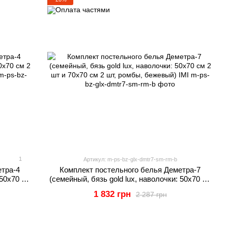
1
Артикул: m-ps-bz-glx-dmtr7-sm-rm-b
етра-4
Комплект постельного белья Деметра-7
 50х70 см
(семейный, бязь gold lux, наволочки: 50х70 см
) IMI
2 шт и 70х70 см 2 шт, ромбы, бежевый) IMI
1 832 грн
2 287 грн