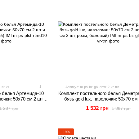
1
-sr-vz
Артикул: m-ps-bz-glx-dmtr-2-vr-trn
о белья Артемида-10
Комплект постельного белья Деметра
лочки: 50х70 см 2 шт и
бязь gold lux, наволочки: 50х70 см
зор, серый) IMI
70х70 см 2 шт, розы, бежевый) 
1 532 грн
1 287 грн
1 887 грн
−19%