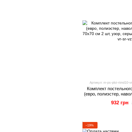
Артикул: m-ps-plst-rtmd10-vr
Комплект постельног
(евро, полиэстер, наво
70х70 см 2 шт, у
932 грн
−19%