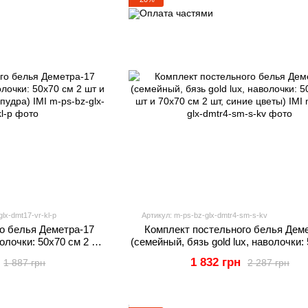
lx-dmt17-vr-kl-p
Артикул: m-ps-bz-glx-dmtr4-sm-s-kv
о белья Деметра-17
Комплект постельного белья Дем
аволочки: 50х70 см 2 шт
(семейный, бязь gold lux, наволочки:
еточка, пудра) IMI
2 шт и 70х70 см 2 шт, синие цветы
1 832 грн
1 887 грн
2 287 грн