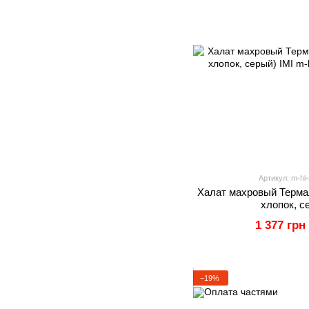
Артикул: m-hl-
Халат махровый Термал
хлопок, с
1 377 грн
−19%