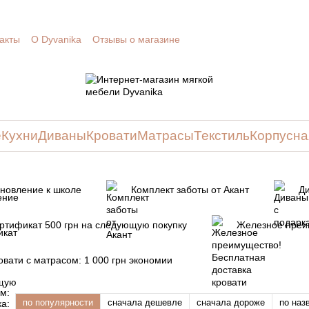
акты
О Dyvanika
Отзывы о магазине
е
Кухни
Диваны
Кровати
Матрасы
Текстиль
Корпусна
новление к школе
Комплект заботы от Акант
Д
ртификат 500 грн на следующую покупку
Железное преим
овати с матрасом: 1 000 грн экономии
по популярности
сначала дешевле
сначала дороже
по наз
а: