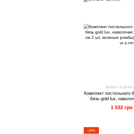
Артикул: m-ps-bz-g
Комплект постельного б
бязь gold lux, наволо
70х70 см 2 шт, зе
1 532 грн
−19%