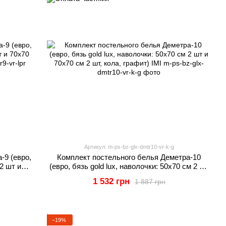
Артикул: m-ps-bz-glx-dmtr10-vr-k-g
-9 (евро,
Комплект постельного белья Деметра-10
 2 шт и
(евро, бязь gold lux, наволочки: 50х70 см 2 шт
и 70х70 см 2 шт, кола, графит) IMI
1 532 грн
1 887 грн
−19%