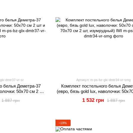
glx-dmtr37-vr-sr
Артикул: m-ps-bz-glx-dmtr34-vr-smg
о белья Деметра-37
Комплект постельного белья Деме
аволочки: 50х70 см 2 шт
(евро, бязь gold lux, наволочки: 50х7
т, серый) IMI
и 70х70 см 2 шт, изумрудный) 
1 532 грн
1 887 грн
1 887 грн
−19%