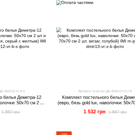
lx-dmtr12-vr-b-s
Артикул: m-ps-bz-glx-dmtr13-vr-z-b
о белья Деметра-12
Комплект постельного белья Деме
аволочки: 50х70 см 2 шт
(евро, бязь gold lux, наволочки: 50х7
акция, серый с желтым)
и 70х70 см 2 шт, зигзаг, голубой)
1 532 грн
1 887 грн
1 887 грн
I
−20%