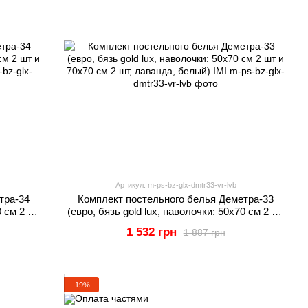
Артикул: m-ps-bz-glx-dmtr33-vr-lvb
тра-34
Комплект постельного белья Деметра-33
0 см 2 шт
(евро, бязь gold lux, наволочки: 50х70 см 2 шт
IMI
и 70х70 см 2 шт, лаванда, белый) IMI
1 532 грн
1 887 грн
−19%