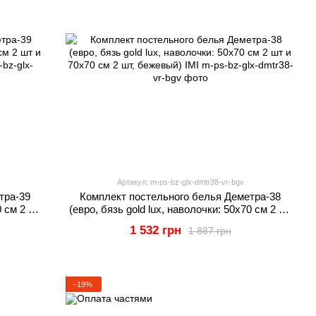
Артикул: m-ps-bz-glx-dmtr38-vr-bgv
тра-39
Комплект постельного белья Деметра-38
0 см 2 шт
(евро, бязь gold lux, наволочки: 50х70 см 2 шт
IMI
и 70х70 см 2 шт, бежевый) IMI
1 532 грн
1 887 грн
−19%