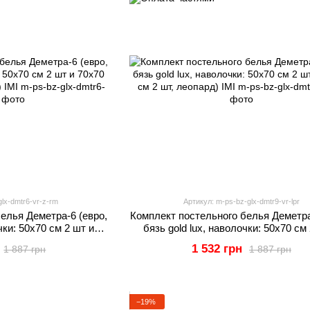
lx-dmtr6-vr-z-rm
Артикул: m-ps-bz-glx-dmtr9-vr-lpr
елья Деметра-6 (евро,
Комплект постельного белья Деметра
чки: 50х70 см 2 шт и
бязь gold lux, наволочки: 50х70 см
леные ромбы) IMI
70х70 см 2 шт, леопард) IMI
1 532 грн
1 887 грн
1 887 грн
−19%