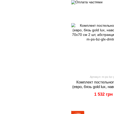
Артикул: m-ps-bz-g
Комплект постельног
(евро, бязь gold lux, н
и 70х70 см 2 шт, абстр
1 532 грн
IM
−19%