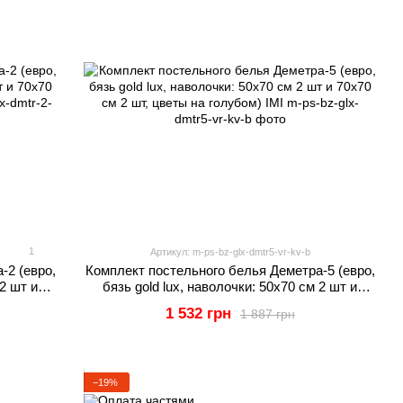
1
Артикул: m-ps-bz-glx-dmtr5-vr-kv-b
-2 (евро,
Комплект постельного белья Деметра-5 (евро,
 2 шт и
бязь gold lux, наволочки: 50х70 см 2 шт и
IMI
70х70 см 2 шт, цветы на голубом) IMI
1 532 грн
1 887 грн
−19%