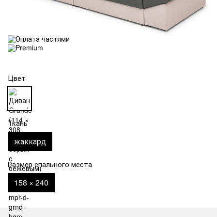
Цвет
Ткань
жаккард
Размер спального места
158 × 240