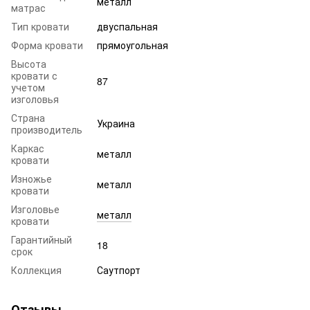
металл
матрас
Тип кровати
двуспальная
Форма кровати
прямоугольная
Высота
кровати с
87
учетом
изголовья
Страна
Украина
производитель
Каркас
металл
кровати
Изножье
металл
кровати
Изголовье
металл
кровати
Гарантийный
18
срок
Коллекция
Саутпорт
Отзывы