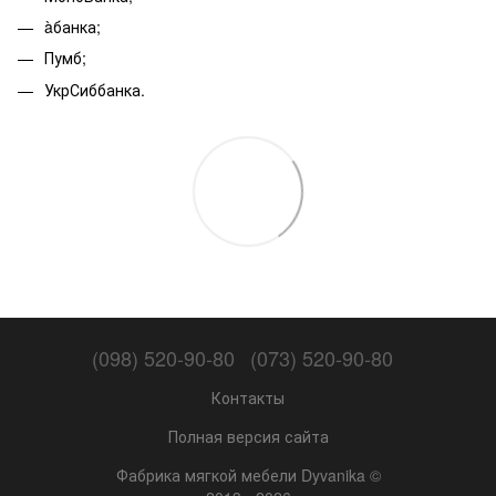
àбанка;
Пумб;
УкрСиббанка.
(098) 520-90-80
(073) 520-90-80
Контакты
Полная версия сайта
Фабрика мягкой мебели Dyvanika ©